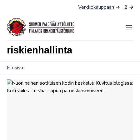
Siirry
Verkkokauppaan
2
sisältöön
Näyt
tai
riskienhallinta
piilo
valik
Etusivu