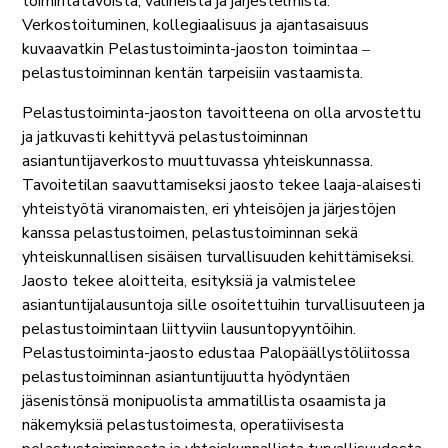
toimintatavoista, välineistä ja järjestelmistä.
Verkostoituminen, kollegiaalisuus ja ajantasaisuus
kuvaavatkin Pelastustoiminta-jaoston toimintaa ‒
pelastustoiminnan kentän tarpeisiin vastaamista.
Pelastustoiminta-jaoston tavoitteena on olla arvostettu
ja jatkuvasti kehittyvä pelastustoiminnan
asiantuntijaverkosto muuttuvassa yhteiskunnassa.
Tavoitetilan saavuttamiseksi jaosto tekee laaja-alaisesti
yhteistyötä viranomaisten, eri yhteisöjen ja järjestöjen
kanssa pelastustoimen, pelastustoiminnan sekä
yhteiskunnallisen sisäisen turvallisuuden kehittämiseksi.
Jaosto tekee aloitteita, esityksiä ja valmistelee
asiantuntijalausuntoja sille osoitettuihin turvallisuuteen ja
pelastustoimintaan liittyviin lausuntopyyntöihin.
Pelastustoiminta-jaosto edustaa Palopäällystöliitossa
pelastustoiminnan asiantuntijuutta hyödyntäen
jäsenistönsä monipuolista ammatillista osaamista ja
näkemyksiä pelastustoimesta, operatiivisesta