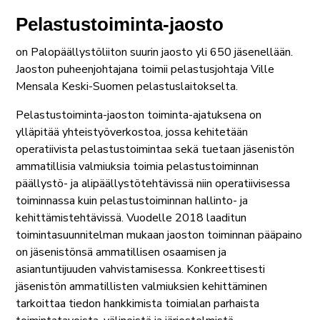
Pelastustoiminta-jaosto
on Palopäällystöliiton suurin jaosto yli 650 jäsenellään.
Jaoston puheenjohtajana toimii pelastusjohtaja Ville
Mensala Keski-Suomen pelastuslaitokselta.
Pelastustoiminta-jaoston toiminta-ajatuksena on
ylläpitää yhteistyöverkostoa, jossa kehitetään
operatiivista pelastustoimintaa sekä tuetaan jäsenistön
ammatillisia valmiuksia toimia pelastustoiminnan
päällystö- ja alipäällystötehtävissä niin operatiivisessa
toiminnassa kuin pelastustoiminnan hallinto- ja
kehittämistehtävissä. Vuodelle 2018 laaditun
toimintasuunnitelman mukaan jaoston toiminnan pääpaino
on jäsenistönsä ammatillisen osaamisen ja
asiantuntijuuden vahvistamisessa. Konkreettisesti
jäsenistön ammatillisten valmiuksien kehittäminen
tarkoittaa tiedon hankkimista toimialan parhaista