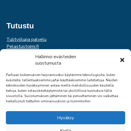
Tutustu
Tulityölupa palvelu
Pelastustoimi.fi
Hätäkeskuslaitos
Hallinnoi evästeiden
Palosuojelurahasto
suostumusta
Palosuojelun edistämissäätiö
Suomen Pelastusalan Keskusjärjestö
Parhaan kokemuksen tarjoamiseksi käytämme teknologioita, kuten
evästeitä, tallentaaksemme ja/tai käyttääksemme laitetietoja. Näiden
SPEK
tekniikoiden hyväksyminen antaa meille mahdollisuuden käsitellä
Federation of EUropean Fire Officers
tietoja, kuten selauskäyttäytymistä tai yksilöllisiä tunnuksia tällä
sivustolla. Suostumuksen jättäminen tai peruuttaminen voi vaikuttaa
haitallisesti tiettyihin ominaisuuksiin ja toimintoihin.
Hyväksy
Kiellä