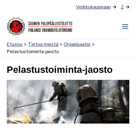
Siirry
Verkkokauppaan
2
sisältöön
Näyt
tai
Etusivu
>
Tietoa meistä
>
Organisaatio
>
piilo
Pelastustoiminta-jaosto
valik
Pelastustoiminta-jaosto