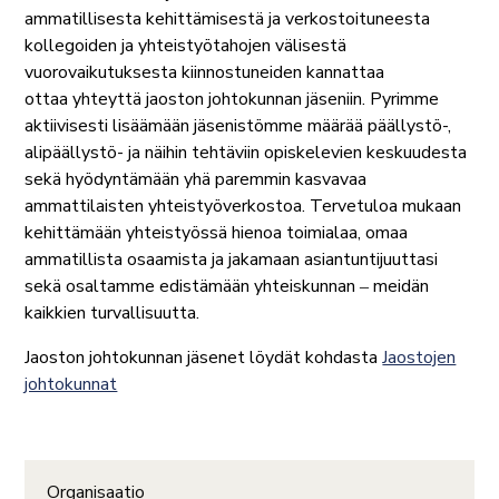
ammatillisesta kehittämisestä ja verkostoituneesta
kollegoiden ja yhteistyötahojen välisestä
vuorovaikutuksesta kiinnostuneiden kannattaa
ottaa yhteyttä jaoston johtokunnan jäseniin. Pyrimme
aktiivisesti lisäämään jäsenistömme määrää päällystö-,
alipäällystö- ja näihin tehtäviin opiskelevien keskuudesta
sekä hyödyntämään yhä paremmin kasvavaa
ammattilaisten yhteistyöverkostoa. Tervetuloa mukaan
kehittämään yhteistyössä hienoa toimialaa, omaa
ammatillista osaamista ja jakamaan asiantuntijuuttasi
sekä osaltamme edistämään yhteiskunnan ‒ meidän
kaikkien turvallisuutta.
Jaoston johtokunnan jäsenet löydät kohdasta
Jaostojen
johtokunnat
Organisaatio