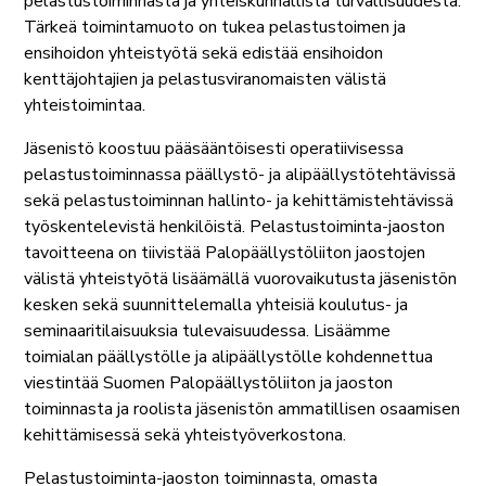
pelastustoiminnasta ja yhteiskunnallista turvallisuudesta.
Tärkeä toimintamuoto on tukea pelastustoimen ja
ensihoidon yhteistyötä sekä edistää ensihoidon
kenttäjohtajien ja pelastusviranomaisten välistä
yhteistoimintaa.
Jäsenistö koostuu pääsääntöisesti operatiivisessa
pelastustoiminnassa päällystö- ja alipäällystötehtävissä
sekä pelastustoiminnan hallinto- ja kehittämistehtävissä
työskentelevistä henkilöistä. Pelastustoiminta-jaoston
tavoitteena on tiivistää Palopäällystöliiton jaostojen
välistä yhteistyötä lisäämällä vuorovaikutusta jäsenistön
kesken sekä suunnittelemalla yhteisiä koulutus- ja
seminaaritilaisuuksia tulevaisuudessa. Lisäämme
toimialan päällystölle ja alipäällystölle kohdennettua
viestintää Suomen Palopäällystöliiton ja jaoston
toiminnasta ja roolista jäsenistön ammatillisen osaamisen
kehittämisessä sekä yhteistyöverkostona.
Pelastustoiminta-jaoston toiminnasta, omasta