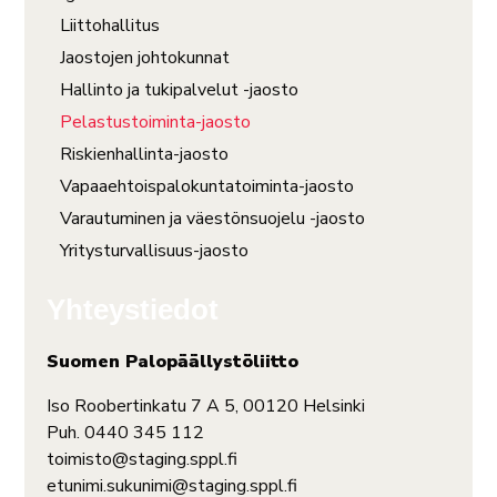
Liittohallitus
Jaostojen johtokunnat
Hallinto ja tukipalvelut -jaosto
Pelastustoiminta-jaosto
Riskienhallinta-jaosto
Vapaaehtoispalokuntatoiminta-jaosto
Varautuminen ja väestönsuojelu -jaosto
Yritysturvallisuus-jaosto
Yhteystiedot
Suomen Palopäällystöliitto
Iso Roobertinkatu 7 A 5, 00120 Helsinki
Puh. 0440 345 112
toimisto@staging.sppl.fi
etunimi.sukunimi@staging.sppl.fi