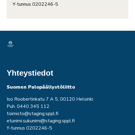
Y-tunnus 0202246-5
Yhteystiedot
Suomen Palopäällystöliitto
Iso Roobertinkatu 7 A 5, 00120 Helsinki
Puh. 0440 345 112
toimisto@staging.sppl.fi
etunimi.sukunimi@staging.sppl.fi
Y-tunnus 0202246-5