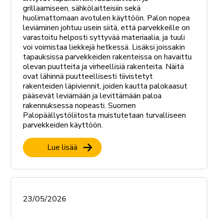
grillaamiseen, sähkölaitteisiin sekä
huolimattomaan avotulen käyttöön. Palon nopea
leviäminen johtuu usein siitä, että parvekkeille on
varastoitu helposti syttyvää materiaalia, ja tuuli
voi voimistaa liekkejä hetkessä. Lisäksi joissakin
tapauksissa parvekkeiden rakenteissa on havaittu
olevan puutteita ja virheellisiä rakenteita. Näitä
ovat lähinnä puutteellisesti tiivistetyt
rakenteiden läpiviennit, joiden kautta palokaasut
pääsevät leviämään ja levittämään paloa
rakennuksessa nopeasti. Suomen
Palopäällystöliitosta muistutetaan turvalliseen
parvekkeiden käyttöön.
Lue lisää
23/05/2026