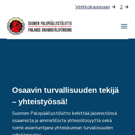
Siirry
Verkkokauppaan
2
sisältöön
Näyt
tai
piilo
valik
Osaavin turvallisuuden tekijä
– yhteistyössä!
Suomen Palopäällystöliitto kehittää jäsenistönsä
osaamista ja ammatillista yhteisöllisyyttä sekä
toimii asiantuntijana yhteiskunnan turvallisuuden