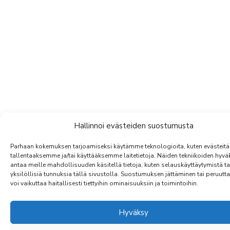
Hallinnoi evästeiden suostumusta
Parhaan kokemuksen tarjoamiseksi käytämme teknologioita, kuten evästeitä
tallentaaksemme ja/tai käyttääksemme laitetietoja. Näiden tekniikoiden hyv
antaa meille mahdollisuuden käsitellä tietoja, kuten selauskäyttäytymistä ta
yksilöllisiä tunnuksia tällä sivustolla. Suostumuksen jättäminen tai peruut
voi vaikuttaa haitallisesti tiettyihin ominaisuuksiin ja toimintoihin.
Hyväksy