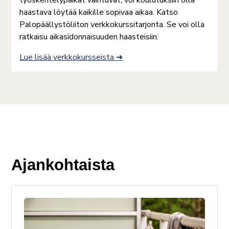
työskentelypaikat vaihtuvat, voi koulutuksiin olla
haastava löytää kaikille sopivaa aikaa. Katso
Palopäällystöliiton verkkokurssitarjonta. Se voi olla
ratkaisu aikasidonnaisuuden haasteisiin.
Lue lisää verkkokursseista ➜
Ajankohtaista