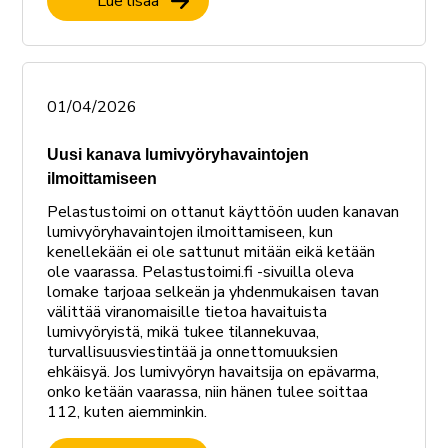
Lue lisää
01/04/2026
Uusi kanava lumivyöryhavaintojen
ilmoittamiseen
Pelastustoimi on ottanut käyttöön uuden kanavan
lumivyöryhavaintojen ilmoittamiseen, kun
kenellekään ei ole sattunut mitään eikä ketään
ole vaarassa. Pelastustoimi.fi -sivuilla oleva
lomake tarjoaa selkeän ja yhdenmukaisen tavan
välittää viranomaisille tietoa havaituista
lumivyöryistä, mikä tukee tilannekuvaa,
turvallisuusviestintää ja onnettomuuksien
ehkäisyä. Jos lumivyöryn havaitsija on epävarma,
onko ketään vaarassa, niin hänen tulee soittaa
112, kuten aiemminkin.