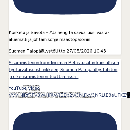
Koskela ja Savola – Älä hengitä savua: uusi vaara-
aluemalli ja johtamisohje maastopaloihin
Suomen Palopäällystöliitto
27/05/2026 10:43
Sisäministeriön koordinoiman Pelastusalan kansallisen
työturvallisuushankkeen, Suomen Palopäällystöliiton
ja oikeusministeriön tuottamassa
...
YouTube Video
VVVINjRfRFV3WHRlWlBBb2w3NlFkV3NRLlE3eUFKZ