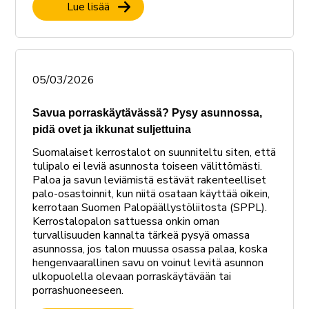
Lue lisää
05/03/2026
Savua porraskäytävässä? Pysy asunnossa,
pidä ovet ja ikkunat suljettuina
Suomalaiset kerrostalot on suunniteltu siten, että
tulipalo ei leviä asunnosta toiseen välittömästi.
Paloa ja savun leviämistä estävät rakenteelliset
palo-osastoinnit, kun niitä osataan käyttää oikein,
kerrotaan Suomen Palopäällystöliitosta (SPPL).
Kerrostalopalon sattuessa onkin oman
turvallisuuden kannalta tärkeä pysyä omassa
asunnossa, jos talon muussa osassa palaa, koska
hengenvaarallinen savu on voinut levitä asunnon
ulkopuolella olevaan porraskäytävään tai
porrashuoneeseen.