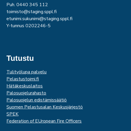
Puh. 0440 345 112
toimisto@staging.sppl.fi
etunimi.sukunimi@staging.sppl.fi
Y-tunnus 0202246-5
Tutustu
Tulityölupa palvelu
Pelastustoimi.fi
Hätäkeskuslaitos
Palosuojelurahasto
Palosuojelun edistämissäätiö
Suomen Pelastusalan Keskusjärjestö
SPEK
Federation of EUropean Fire Officers