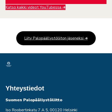
Katso kaikki videot YouTubessa ➜
Liity Palopäällystöliiton jäseneksi ➜
Yhteystiedot
Suomen Palopäällystöliitto
Iso Roobertinkatu 7 A 5, 00120 Helsinki