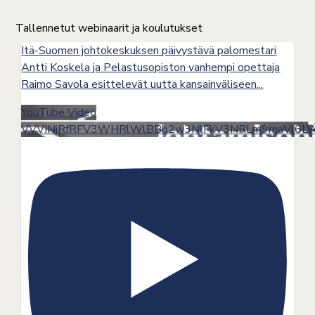
Tallennetut webinaarit ja koulutukset
Itä-Suomen johtokeskuksen päivystävä palomestari
Antti Koskela ja Pelastusopiston vanhempi opettaja
Raimo Savola esittelevät uutta kansainväliseen
...
YouTube Video
VVVINjRfRFV3WHRlWlBBb2w3NlFkV3NRLm9maVl6