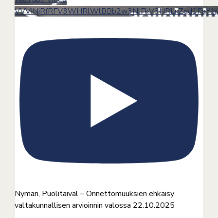
VVVINjRfRFV3WHRlWlBBb2w3NlFkV3NRLnZqd1FqY1p
Nyman, Puolitaival – Onnettomuuksien ehkäisy
valtakunnallisen arvioinnin valossa 22.10.2025