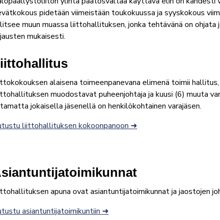
lopäällystöliiton ylintä päätösvaltaa käyttävä elin on kahdesti
vätkokous pidetään viimeistään toukokuussa ja syyskokous viime
litsee muun muassa liittohallituksen, jonka tehtävänä on ohjata j
njausten mukaisesti.
iittohallitus
ittokokouksen alaisena toimeenpanevana elimenä toimii hallitus, 
ittohallituksen muodostavat puheenjohtaja ja kuusi (6) muuta var
tamatta jokaisella jäsenellä on henkilökohtainen varajäsen.
tustu liittohallituksen kokoonpanoon ➜
siantuntijatoimikunnat
ittohallituksen apuna ovat asiantuntijatoimikunnat ja jaostojen j
tustu asiantuntijatoimikuntiin ➜