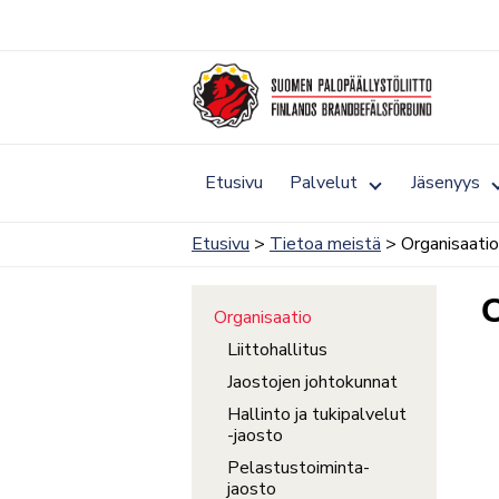
Siirry
sisältöön
Toggle
Etusivu
Palvelut
Jäsenyys
submenu
for
Palvelut
Etusivu
>
Tietoa meistä
> Organisaatio
O
Organisaatio
Liittohallitus
Jaostojen johtokunnat
Hallinto ja tukipalvelut
-jaosto
Pelastustoiminta-
jaosto