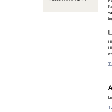
Y-tunnus 0202246-5
Pa
Ke
va
li
L
Li
Li
ot
Tu
A
Li
Tu