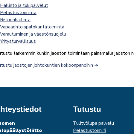
Hallinto ja tukipalvelut
Pelastustoiminta
Riskienhallinta
Vapaaehtoispalokuntatoiminta
Varautuminen ja väestönsuojelu
Yritysturvallisuus
tustu tarkemmin kunkin jaoston toimintaan painamalla jaoston 
tustu jaostojen johtokuntien kokoonpanoihin ➜
hteystiedot
Tutustu
uomen
Tulityölupa palvelu
alopäällystöliitto
Pelastustoimi.fi