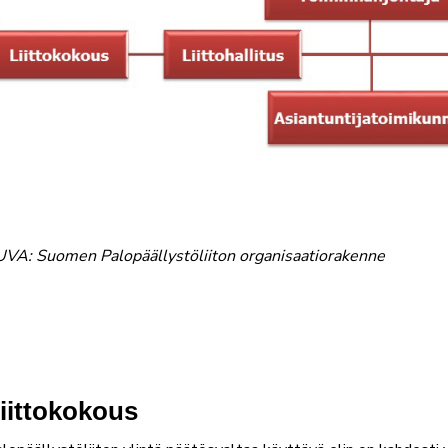
VA: Suomen Palopäällystöliiton organisaatiorakenne
iittokokous