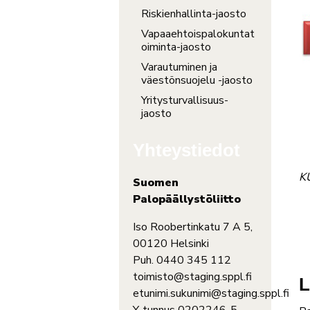
Riskienhallinta-jaosto
Vapaaehtoispalokuntat
oiminta-jaosto
Varautuminen ja
väestönsuojelu -jaosto
Yritysturvallisuus-
jaosto
Yhteystiedot
KU
Suomen
Palopäällystöliitto
Iso Roobertinkatu 7 A 5,
00120 Helsinki
Puh. 0440 345 112
toimisto@staging.sppl.fi
L
etunimi.sukunimi@staging.sppl.fi