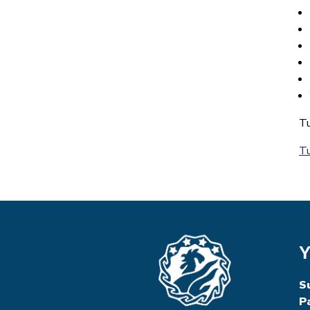
Tu
Tu
Y
S
P