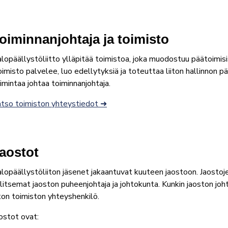
oiminnanjohtaja ja toimisto
lopäällystöliitto ylläpitää toimistoa, joka muodostuu päätoimisist
imisto palvelee, luo edellytyksiä ja toteuttaa liiton hallinnon p
imintaa johtaa toiminnanjohtaja.
tso toimiston yhteystiedot ➜
aostot
lopäällystöliiton jäsenet jakaantuvat kuuteen jaostoon. Jaosto
litsemat jaoston puheenjohtaja ja johtokunta. Kunkin jaoston jo
iton toimiston yhteyshenkilö.
ostot ovat: