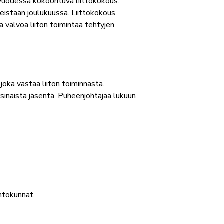
 vuodessa kokoontuva liittokokous.
istään joulukuussa. Liittokokous
a valvoa liiton toimintaa tehtyjen
joka vastaa liiton toiminnasta.
sinaista jäsentä. Puheenjohtajaa lukuun
ohtokunnat.