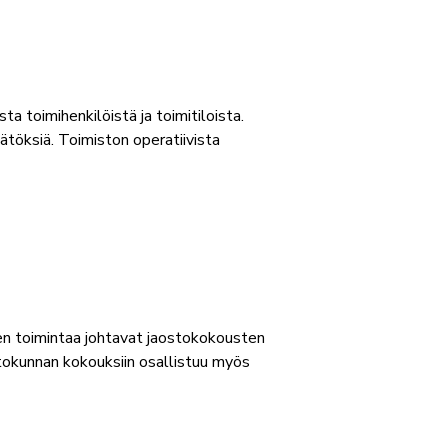
a toimihenkilöistä ja toimitiloista.
äätöksiä. Toimiston operatiivista
jen toimintaa johtavat jaostokokousten
htokunnan kokouksiin osallistuu myös