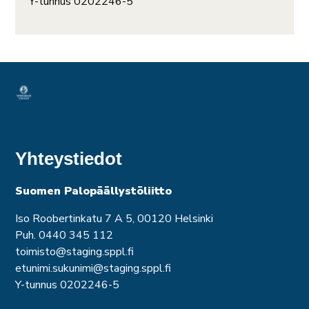
Y-tunnus 0202246-5
Yhteystiedot
Suomen Palopäällystöliitto
Iso Roobertinkatu 7 A 5, 00120 Helsinki
Puh. 0440 345 112
toimisto@staging.sppl.fi
etunimi.sukunimi@staging.sppl.fi
Y-tunnus 0202246-5