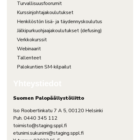
Turvallisuusfoorumit
Kurssinjohtajakoulutukset
Henkilöstön lisä- ja täydennyskoulutus
Jälkipurkuohjaajakoulutukset (defusing)
Verkkokurssit
Webinaarit
Tallenteet
Palokuntien SM-kilpailut
Yhteystiedot
Suomen Palopäällystöliitto
Iso Roobertinkatu 7 A 5, 00120 Helsinki
Puh. 0440 345 112
toimisto@staging.sppl.fi
etunimi.sukunimi@staging.sppl.fi