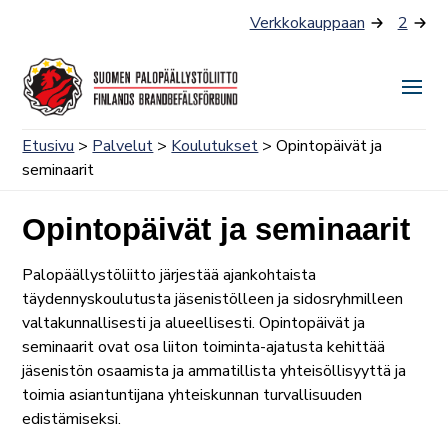
Siirry
Verkkokauppaan
2
sisältöön
Näyt
tai
Etusivu
>
Palvelut
>
Koulutukset
> Opintopäivät ja
piilo
seminaarit
valik
Opintopäivät ja seminaarit
Palopäällystöliitto järjestää ajankohtaista
täydennyskoulutusta jäsenistölleen ja sidosryhmilleen
valtakunnallisesti ja alueellisesti. Opintopäivät ja
seminaarit ovat osa liiton toiminta-ajatusta kehittää
jäsenistön osaamista ja ammatillista yhteisöllisyyttä ja
toimia asiantuntijana yhteiskunnan turvallisuuden
edistämiseksi.