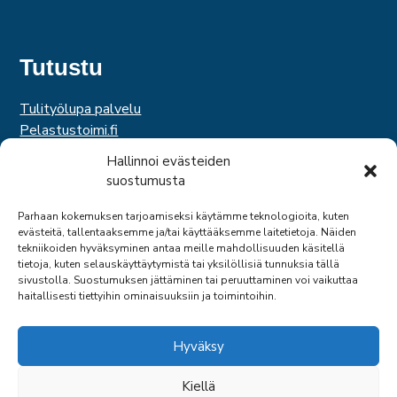
Tutustu
Tulityölupa palvelu
Pelastustoimi.fi
Hätäkeskuslaitos
Hallinnoi evästeiden
Palosuojelurahasto
suostumusta
Palosuojelun edistämissäätiö
Suomen Pelastusalan Keskusjärjestö
Parhaan kokemuksen tarjoamiseksi käytämme teknologioita, kuten
evästeitä, tallentaaksemme ja/tai käyttääksemme laitetietoja. Näiden
SPEK
tekniikoiden hyväksyminen antaa meille mahdollisuuden käsitellä
Federation of EUropean Fire Officers
tietoja, kuten selauskäyttäytymistä tai yksilöllisiä tunnuksia tällä
sivustolla. Suostumuksen jättäminen tai peruuttaminen voi vaikuttaa
haitallisesti tiettyihin ominaisuuksiin ja toimintoihin.
Hyväksy
Kiellä