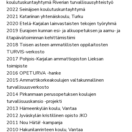
koulutuskuntayhtymä Riverian turvallisuusyhteistyö
2022 Seinäjoen koulutuskuntayhtymä
2021 Katariinan yhtenäiskoulu, Turku
2020 Etelä-Karjalan lainvastaisten tekojen työryhmä
2019 Eurajoen kunnan esi- ja alkuopetuksen ja aamu- ja
iltapäivätoiminnan kehittämistiimi
2018 Toisen asteen ammatillisten oppilaitosten
TURVIS-verkosto
2017 Pohjois-Karjalan ammattiopiston Lieksan
toimipiste
2016 OPETURVA -hanke
2015 Ammattikorkeakoulujen valtakunnallinen
turvallisuusverkosto
2014 Pirkanmaan perusopetuksen koulujen
turvallisuuskansio -projekti
2013 Hämeenkylän koulu, Vantaa
2012 Jyväskylän kristillinen opisto JKO
2011 Nou Hätä! -kampanja
2010 Hakunilanrinteen koulu, Vantaa