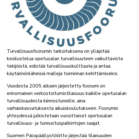
Turvallisuusfoorumin tarkoituksena on ylläpitää
keskustelua opetusalan turvallisuuteen vaikuttavista
tekijöistä, edistää turvallisuuskulttuuria ja antaa
käytännönläheisiä malleja toiminnan kehittämiseksi.
Vuodesta 2005 alkaen järjestetty foorumi on
erinomainen verkostoitumistilaisuus kaikille opetusalan
turvallisuudesta kiinnostuneille, aina
varhaiskasvatuksesta aikuiskoulutukseen. Foorumin
yhteydessä julkistetaan vuosittaiset opetusalan
turvallisuus- ja tunnustuspalkintojen saajat.
Suomen Palopäällystöliitto järjestää tilaisuuden