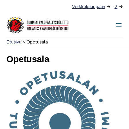
Siirry
Verkkokauppaan
2
sisältöön
Näyt
tai
Etusivu
> Opetusala
piilo
valik
Opetusala