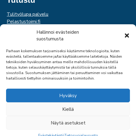
Tulityölupa palvelu
Pelastustoimi.fi
Hätäkeskuslaitos
Hallinnoi evästeiden
Palosuojelurahasto
suostumusta
Palosuojelun edistämissäätiö
Suomen Pelastusalan Keskusjärjestö
Parhaan kokemuksen tarjoamiseksi käytämme teknologioita, kuten
evästeitä, tallentaaksemme ja/tai käyttääksemme laitetietoja. Näiden
SPEK
tekniikoiden hyväksyminen antaa meille mahdollisuuden käsitellä
Federation of EUropean Fire Officers
tietoja, kuten selauskäyttäytymistä tai yksilöllisiä tunnuksia tällä
sivustolla. Suostumuksen jättäminen tai peruuttaminen voi vaikuttaa
haitallisesti tiettyihin ominaisuuksiin ja toimintoihin.
Hyväksy
Kiellä
© 2026 SPPL
Näytä asetukset
SIVU: ARTCLOUD OY
TAKAIS
Evästekäytäntö
Tietosuojalausunto