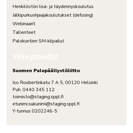
Henkilöstön lisä- ja täydennyskoulutus
Jälkipurkuohjaajakoulutukset (defusing)
Webinaarit
Tallenteet
Palokuntien SM-kilpailut
Yhteystiedot
Suomen Palopäällystöliitto
Iso Roobertinkatu 7 A 5, 00120 Helsinki
Puh. 0440 345 112
toimisto@staging.sppl.fi
etunimi.sukunimi@staging.sppl.fi
Y-tunnus 0202246-5