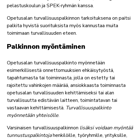
pelastuskoulun ja SPEK-ryhmän kanssa.
Opetusalan turvallisuuspalkinnon tarkoituksena on paitsi
palkita hyvistä suorituksista myös kannustaa muita
toimimaan turvallisuuden eteen.
Palkinnon myöntäminen
Opetusalan turvallisuuspalkinto myönnetään
esimerkillisestä onnettomuuksien ehkäisytyöstä,
tapahtumasta tai toiminnasta, jolla on estetty tai
rajoitettu vahinkojen määrää, ansiokkaasta toiminnasta
opetusalan turvallisuuden kehittämiseksi tai alan
turvallisuutta edistävän laitteen, toimintatavan tai
vastaavan kehittämisestä.
Turvallisuuspalkinto
myönnetään yhteisölle
.
Varsinaisen turvallisuuspalkinnon
lisäksi voidaan myöntää
tunnustuspalkintoja
henkilöille, työryhmille, yrityksille,