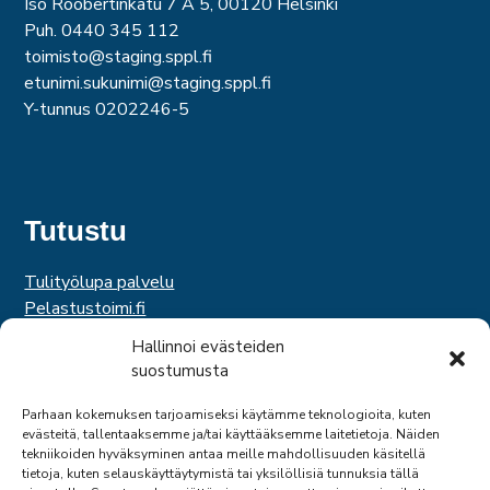
Iso Roobertinkatu 7 A 5, 00120 Helsinki
Puh. 0440 345 112
toimisto@staging.sppl.fi
etunimi.sukunimi@staging.sppl.fi
Y-tunnus 0202246-5
Tutustu
Tulityölupa palvelu
Pelastustoimi.fi
Hätäkeskuslaitos
Hallinnoi evästeiden
Palosuojelurahasto
suostumusta
Palosuojelun edistämissäätiö
Suomen Pelastusalan Keskusjärjestö
Parhaan kokemuksen tarjoamiseksi käytämme teknologioita, kuten
evästeitä, tallentaaksemme ja/tai käyttääksemme laitetietoja. Näiden
SPEK
tekniikoiden hyväksyminen antaa meille mahdollisuuden käsitellä
Federation of EUropean Fire Officers
tietoja, kuten selauskäyttäytymistä tai yksilöllisiä tunnuksia tällä