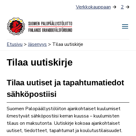
Siirry
Verkkokauppaan
2
sisältöön
Näyt
tai
Etusivu
>
Jäsenyys
> Tilaa uutiskirje
piilo
valik
Tilaa uutiskirje
Tilaa uutiset ja tapahtumatiedot
sähköpostiisi
Suomen Palopäällystöliiton ajankohtaiset kuulumiset
ilmestyvät sähköpostiisi kerran kuussa – kuulumisten
tilaus on maksutonta. Uutiskirje kokoaa ajankohtaiset
uutiset, tiedotteet, tapahtumat ja koulutustilaisuudet.