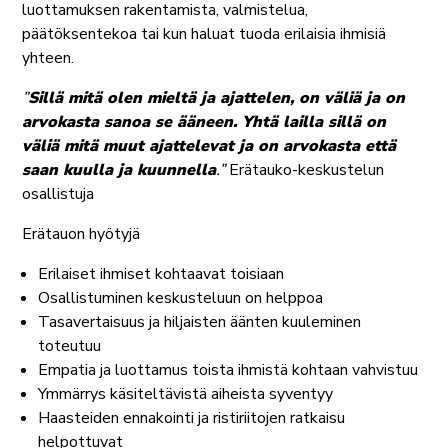
luottamuksen rakentamista, valmistelua,
päätöksentekoa tai kun haluat tuoda erilaisia ihmisiä
yhteen.
”
Sillä mitä olen mieltä ja ajattelen, on väliä ja on
arvokasta sanoa se ääneen. Yhtä lailla sillä on
väliä mitä muut ajattelevat ja on arvokasta että
saan kuulla ja kuunnella
.”
Erätauko-keskustelun
osallistuja
Erätauon hyötyjä
Erilaiset ihmiset kohtaavat toisiaan
Osallistuminen keskusteluun on helppoa
Tasavertaisuus ja hiljaisten äänten kuuleminen
toteutuu
Empatia ja luottamus toista ihmistä kohtaan vahvistuu
Ymmärrys käsiteltävistä aiheista syventyy
Haasteiden ennakointi ja ristiriitojen ratkaisu
helpottuvat