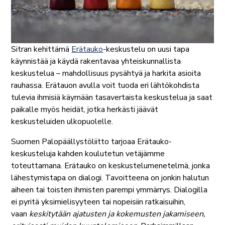
Sitran kehittämä
Erätauko
-keskustelu on uusi tapa
käynnistää ja käydä rakentavaa yhteiskunnallista
keskustelua – mahdollisuus pysähtyä ja harkita asioita
rauhassa. Erätauon avulla voit tuoda eri lähtökohdista
tulevia ihmisiä käymään tasavertaista keskustelua ja saat
paikalle myös heidät, jotka herkästi jäävät
keskusteluiden ulkopuolelle.
Suomen Palopäällystöliitto tarjoaa Erätauko-
keskusteluja kahden koulutetun vetäjämme
toteuttamana. Erätauko on keskustelumenetelmä, jonka
lähestymistapa on dialogi. Tavoitteena on jonkin halutun
aiheen tai toisten ihmisten parempi ymmärrys. Dialogilla
ei pyritä yksimielisyyteen tai nopeisiin ratkaisuihin,
vaan
keskitytään ajatusten ja kokemusten jakamiseen,