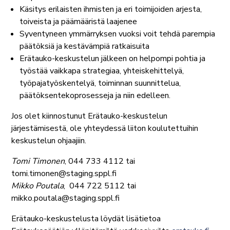
Käsitys erilaisten ihmisten ja eri toimijoiden arjesta,
toiveista ja päämääristä laajenee
Syventyneen ymmärryksen vuoksi voit tehdä parempia
päätöksiä ja kestävämpiä ratkaisuita
Erätauko-keskustelun jälkeen on helpompi pohtia ja
työstää vaikkapa strategiaa, yhteiskehittelyä,
työpajatyöskentelyä, toiminnan suunnittelua,
päätöksentekoprosesseja ja niin edelleen.
Jos olet kiinnostunut Erätauko-keskustelun
järjestämisestä, ole yhteydessä liiton koulutettuihin
keskustelun ohjaajiin.
Tomi Timonen
, 044 733 4112 tai
tomi.timonen@staging.sppl.fi
Mikko Poutala
, 044 722 5112 tai
mikko.poutala@staging.sppl.fi
Erätauko-keskustelusta löydät lisätietoa