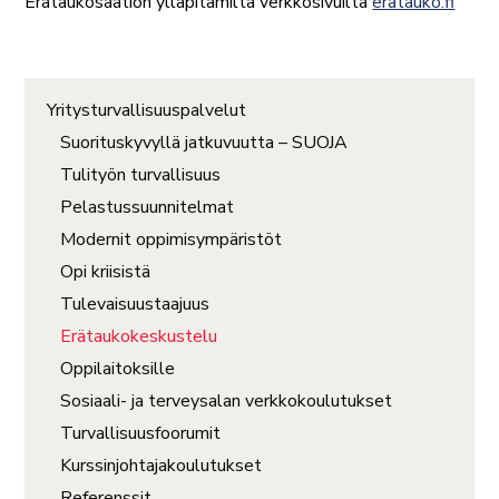
Erätaukosäätiön ylläpitämiltä verkkosivuilta
eratauko.fi
Yritysturvallisuuspalvelut
Suorituskyvyllä jatkuvuutta – SUOJA
Tulityön turvallisuus
Pelastussuunnitelmat
Modernit oppimisympäristöt
Opi kriisistä
Tulevaisuustaajuus
Erätaukokeskustelu
Oppilaitoksille
Sosiaali- ja terveysalan verkkokoulutukset
Turvallisuusfoorumit
Kurssinjohtajakoulutukset
Referenssit