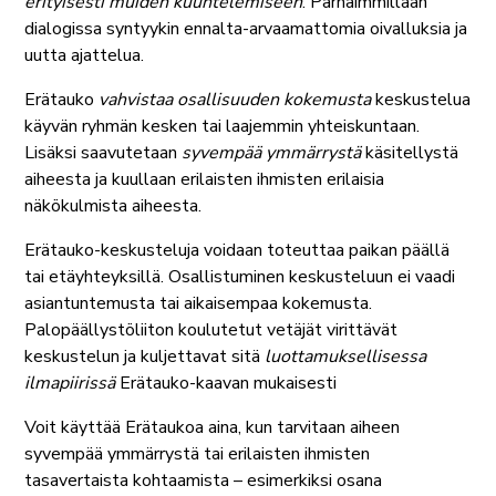
erityisesti muiden kuuntelemiseen
. Parhaimmillaan
dialogissa syntyykin ennalta-arvaamattomia oivalluksia ja
uutta ajattelua.
Erätauko
vahvistaa osallisuuden kokemusta
keskustelua
käyvän ryhmän kesken tai laajemmin yhteiskuntaan.
Lisäksi saavutetaan
syvempää ymmärrystä
käsitellystä
aiheesta ja kuullaan erilaisten ihmisten erilaisia
näkökulmista aiheesta.
Erätauko-keskusteluja voidaan toteuttaa paikan päällä
tai etäyhteyksillä. Osallistuminen keskusteluun ei vaadi
asiantuntemusta tai aikaisempaa kokemusta.
Palopäällystöliiton koulutetut vetäjät virittävät
keskustelun ja kuljettavat sitä
luottamuksellisessa
ilmapiirissä
Erätauko-kaavan mukaisesti
Voit käyttää Erätaukoa aina, kun tarvitaan aiheen
syvempää ymmärrystä tai erilaisten ihmisten
tasavertaista kohtaamista – esimerkiksi osana