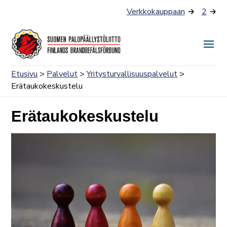
Siirry
Verkkokauppaan
2
sisältöön
Näyt
tai
Etusivu
>
Palvelut
>
Yritysturvallisuuspalvelut
>
piilo
Erätaukokeskustelu
valik
Erätaukokeskustelu