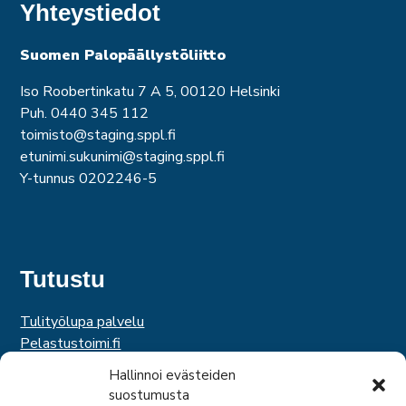
Yhteystiedot
Suomen Palopäällystöliitto
Iso Roobertinkatu 7 A 5, 00120 Helsinki
Puh. 0440 345 112
toimisto@staging.sppl.fi
etunimi.sukunimi@staging.sppl.fi
Y-tunnus 0202246-5
Tutustu
Tulityölupa palvelu
Pelastustoimi.fi
Hätäkeskuslaitos
Hallinnoi evästeiden
Palosuojelurahasto
suostumusta