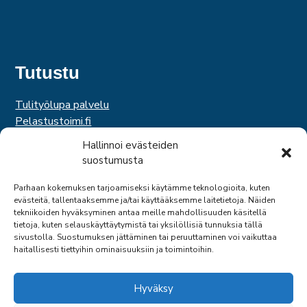
Tutustu
Tulityölupa palvelu
Pelastustoimi.fi
Hätäkeskuslaitos
Hallinnoi evästeiden
Palosuojelurahasto
suostumusta
Palosuojelun edistämissäätiö
Suomen Pelastusalan Keskusjärjestö
Parhaan kokemuksen tarjoamiseksi käytämme teknologioita, kuten
evästeitä, tallentaaksemme ja/tai käyttääksemme laitetietoja. Näiden
SPEK
tekniikoiden hyväksyminen antaa meille mahdollisuuden käsitellä
Federation of EUropean Fire Officers
tietoja, kuten selauskäyttäytymistä tai yksilöllisiä tunnuksia tällä
sivustolla. Suostumuksen jättäminen tai peruuttaminen voi vaikuttaa
haitallisesti tiettyihin ominaisuuksiin ja toimintoihin.
Hyväksy