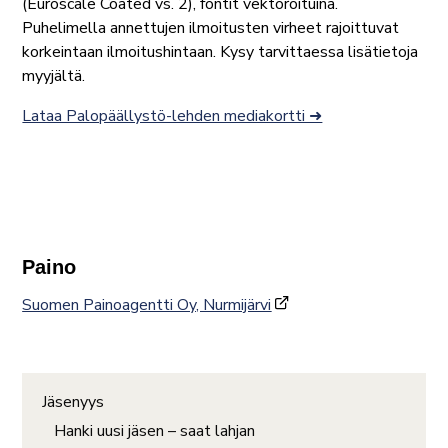
(Euroscale Coated vs. 2), fontit vektoroituina.
Puhelimella annettujen ilmoitusten virheet rajoittuvat
korkeintaan ilmoitushintaan. Kysy tarvittaessa lisätietoja
myyjältä.
Lataa Palopäällystö-lehden mediakortti ➜
Paino
Suomen Painoagentti Oy, Nurmijärvi
Jäsenyys
Hanki uusi jäsen – saat lahjan