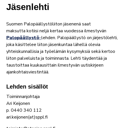
Jäsenlehti
Suomen Palopäällystöliiton jäsenenä saat
maksutta kotiisi neljä kertaa vuodessa ilmestyvän
Palopäällystö
–
lehden. Palopäällystö on järjestölehti,
joka käsittelee liiton jäsenkuntaa lähellä olevia
yhteiskunnallisia ja työelämän kysymyksiä sekä kertoo
liiton palveluista ja toiminnasta. Lehti täydentää ja
taustoittaa kuukausittain ilmestyvän uutiskirjeen
ajankohtaisviestintää.
Lehden sisällöt
Toiminnanjohtaja
Ari Keijonen
p. 0440 340 112
ari.keijonen(at)sppl.fi