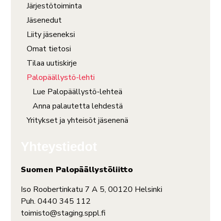
Järjestötoiminta
Jäsenedut
Liity jäseneksi
Omat tietosi
Tilaa uutiskirje
Palopäällystö-lehti
Lue Palopäällystö-lehteä
Anna palautetta lehdestä
Yritykset ja yhteisöt jäsenenä
Yhteystiedot
Suomen Palopäällystöliitto
Iso Roobertinkatu 7 A 5, 00120 Helsinki
Puh. 0440 345 112
toimisto@staging.sppl.fi