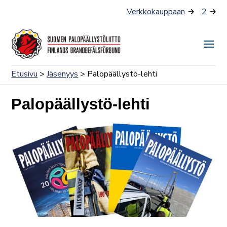
Siirry
Verkkokauppaan
2
sisältöön
Näyt
tai
Etusivu
>
Jäsenyys
> Palopäällystö-lehti
piilo
valik
Palopäällystö-lehti