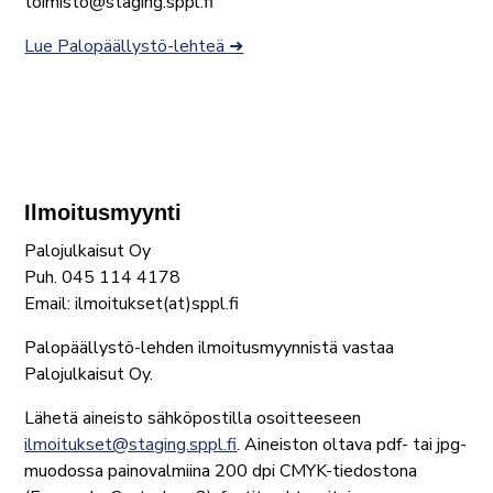
toimisto@staging.sppl.fi
Lue Palopäällystö-lehteä ➜
Ilmoitusmyynti
Palojulkaisut Oy
Puh. 045 114 4178
Email: ilmoitukset(at)sppl.fi
Palopäällystö-lehden ilmoitusmyynnistä vastaa
Palojulkaisut Oy.
Lähetä aineisto sähköpostilla osoitteeseen
ilmoitukset@staging.sppl.fi
. Aineiston oltava pdf- tai jpg-
muodossa painovalmiina 200 dpi CMYK-tiedostona