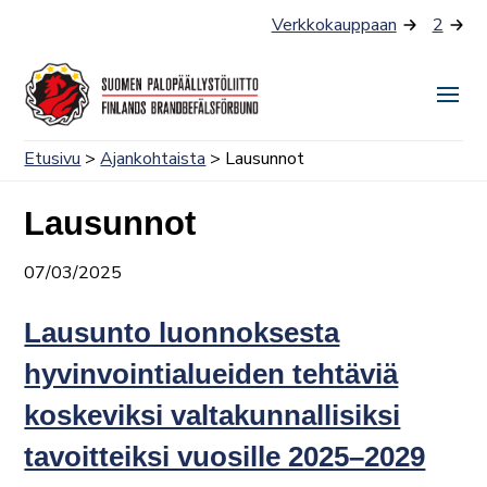
Siirry
Verkkokauppaan
2
sisältöön
Näyt
tai
Etusivu
>
Ajankohtaista
> Lausunnot
piilo
valik
Lausunnot
07/03/2025
Lausunto luonnoksesta
hyvinvointialueiden tehtäviä
koskeviksi valtakunnallisiksi
tavoitteiksi vuosille 2025–2029