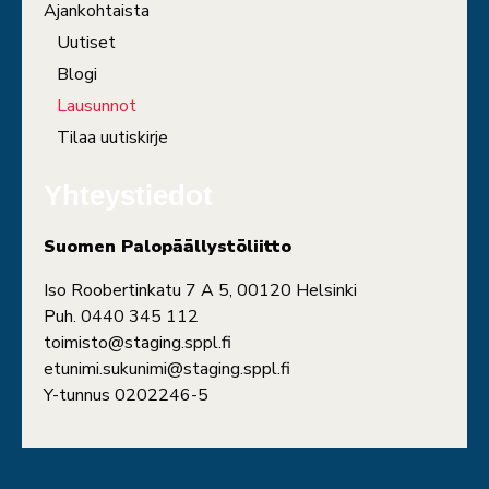
Ajankohtaista
Uutiset
Blogi
Lausunnot
Tilaa uutiskirje
Yhteystiedot
Suomen Palopäällystöliitto
Iso Roobertinkatu 7 A 5, 00120 Helsinki
Puh. 0440 345 112
toimisto@staging.sppl.fi
etunimi.sukunimi@staging.sppl.fi
Y-tunnus 0202246-5