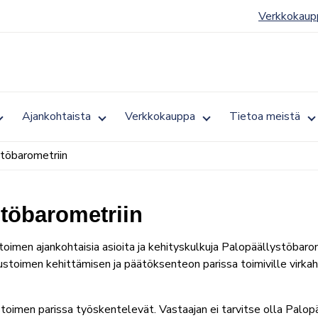
Verkkokaup
Toggle
Toggle
Toggle
T
Ajankohtaista
Verkkokauppa
Tietoa meistä
submenu
submenu
submenu
s
for
for
for
fo
Jäsenyys
Ajankohtaista
Verkkokauppa
T
töbarometriin
m
stöbarometriin
toimen ajankohtaisia asioita ja kehityskulkuja Palopäällystöbaro
toimen kehittämisen ja päätöksenteon parissa toimiville virkahenk
toimen parissa työskentelevät. Vastaajan ei tarvitse olla Palopää