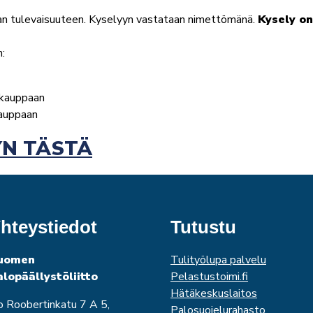
lan tulevaisuuteen. Kyselyyn vastataan nimettömänä.
Kysely on
n:
okauppaan
okauppaan
YN TÄSTÄ
hteystiedot
Tutustu
uomen
Tulityölupa palvelu
alopäällystöliitto
Pelastustoimi.fi
Hätäkeskuslaitos
o Roobertinkatu 7 A 5,
Palosuojelurahasto