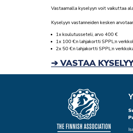
Vastaamalla kyselyyn voit vaikuttaa a
Kyselyyn vastanneiden kesken arvotaa
1x koulutusseteli, arvo 400 €
1x 100 €:n lahjakortti SPPL:n verkk
2x 50 €:n lahjakortti SPPL:n verkk
➔ VASTAA KYSELY
Y
S
P
Is