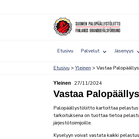
Siirry
sisältöön
Toggle
Etusivu
Palvelut
Jäsenyys
submenu
for
Palvelut
Etusivu
>
Yleinen
> Vastaa Palopäällys
27/11/2024
Yleinen
Vastaa Palopäälly
Palopäällystöliitto kartoittaa pelastus
tarkoituksena on tuottaa tietoa pelastus
järjestötoimijoille.
Kyselyyn voivat vastata kaikki pelastus