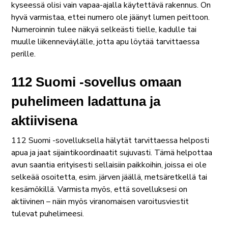
kyseessä olisi vain vapaa-ajalla käytettävä rakennus. On
hyvä varmistaa, ettei numero ole jäänyt lumen peittoon.
Numeroinnin tulee näkyä selkeästi tielle, kadulle tai
muulle liikenneväylälle, jotta apu löytää tarvittaessa
perille.
112 Suomi -sovellus omaan
puhelimeen ladattuna ja
aktiivisena
112 Suomi -sovelluksella hälytät tarvittaessa helposti
apua ja jaat sijaintikoordinaatit sujuvasti. Tämä helpottaa
avun saantia erityisesti sellaisiin paikkoihin, joissa ei ole
selkeää osoitetta, esim. järven jäällä, metsäretkellä tai
kesämökillä. Varmista myös, että sovelluksesi on
aktiivinen – näin myös viranomaisen varoitusviestit
tulevat puhelimeesi.