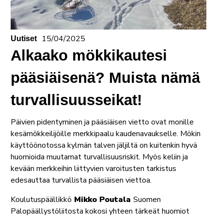
15/04/2025
Uutiset
Alkaako mökkikautesi
pääsiäisenä? Muista nämä
turvallisuusseikat!
Päivien pidentyminen ja pääsiäisen vietto ovat monille
kesämökkeilijöille merkkipaalu kaudenavaukselle. Mökin
käyttöönotossa kylmän talven jäljiltä on kuitenkin hyvä
huomioida muutamat turvallisuusriskit. Myös keliin ja
kevään merkkeihin liittyvien varoitusten tarkistus
edesauttaa turvallista pääsiäisen viettoa.
Koulutuspäällikkö
Mikko Poutala
Suomen
Palopäällystöliitosta kokosi yhteen tärkeät huomiot