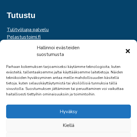
Tutustu
Tulityölupa palvelu
Pelastustoimi.fi
Hätäkeskuslaitos
Hallinnoi evästeiden
Palosuojelurahasto
suostumusta
Palosuojelun edistämissäätiö
Suomen Pelastusalan Keskusjärjestö
Parhaan kokemuksen tarjoamiseksi käytämme teknologioita, kuten
evästeitä, tallentaaksemme ja/tai käyttääksemme laitetietoja. Näiden
SPEK
tekniikoiden hyväksyminen antaa meille mahdollisuuden käsitellä
Federation of EUropean Fire Officers
tietoja, kuten selauskäyttäytymistä tai yksilöllisiä tunnuksia tällä
sivustolla. Suostumuksen jättäminen tai peruuttaminen voi vaikuttaa
haitallisesti tiettyihin ominaisuuksiin ja toimintoihin.
Hyväksy
Kiellä
© 2026 SPPL