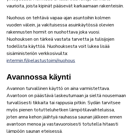
vaurioita, joista kipinät pääsevät karkaamaan rakenteisiin.
Nuohous on tehtävä vapaa-ajan asuntoihin kolmen
vuoden välein, ja vakituisessa asuinkäytössä olevien
rakennusten hormit on nuohottava joka vuosi.
Nuohouksen on tärkeä vastata tarvetta ja tulisijojen
todellista käyttöä. Nuohouksesta voit lukea lisää
sisäministeriön verkkosivuilta:
intermin.fi/pelastustoimi/nuohous
Avannossa käynti
Avannon turvallinen käyttö on aina varmistettava.
Avantoon on päästävä laskeutumaan ja sieltä nousemaan
turvallisesti tikkaita tai rappusia pitkin. Sydän tarvitsee
myös pienen totutteluhetken lämpötilavaihteluissa,
joten anna kehon jäähtyä rauhassa saunan jälkeen ennen
avantoon menoa ja vastavuoroisesti totutella hitaasti
lämpöön saunan eteisessä.