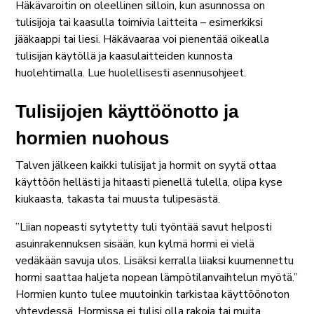
Häkävaroitin on oleellinen silloin, kun asunnossa on
tulisijoja tai kaasulla toimivia laitteita – esimerkiksi
jääkaappi tai liesi. Häkävaaraa voi pienentää oikealla
tulisijan käytöllä ja kaasulaitteiden kunnosta
huolehtimalla. Lue huolellisesti asennusohjeet.
Tulisijojen käyttöönotto ja
hormien nuohous
Talven jälkeen kaikki tulisijat ja hormit on syytä ottaa
käyttöön hellästi ja hitaasti pienellä tulella, olipa kyse
kiukaasta, takasta tai muusta tulipesästä.
”Liian nopeasti sytytetty tuli työntää savut helposti
asuinrakennuksen sisään, kun kylmä hormi ei vielä
vedäkään savuja ulos. Lisäksi kerralla liiaksi kuumennettu
hormi saattaa haljeta nopean lämpötilanvaihtelun myötä.”
Hormien kunto tulee muutoinkin tarkistaa käyttöönoton
yhteydessä. Hormissa ei tulisi olla rakoja tai muita