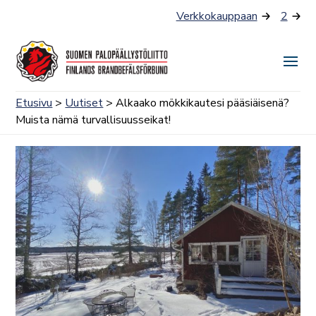
Siirry
Verkkokauppaan
2
sisältöön
Näyt
tai
Etusivu
>
Uutiset
> Alkaako mökkikautesi pääsiäisenä?
piilo
Muista nämä turvallisuusseikat!
valik