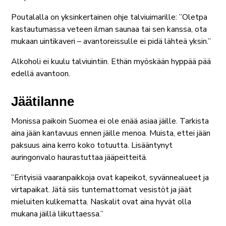
Poutalalla on yksinkertainen ohje talviuimarille: ”Oletpa
kastautumassa veteen ilman saunaa tai sen kanssa, ota
mukaan uintikaveri – avantoreissulle ei pidä lähteä yksin.”
Alkoholi ei kuulu talviuintiin. Ethän myöskään hyppää pää
edellä avantoon.
Jäätilanne
Monissa paikoin Suomea ei ole enää asiaa jäille. Tarkista
aina jään kantavuus ennen jäille menoa. Muista, ettei jään
paksuus aina kerro koko totuutta. Lisääntynyt
auringonvalo haurastuttaa jääpeitteitä.
”Erityisiä vaaranpaikkoja ovat kapeikot, syvännealueet ja
virtapaikat. Jätä siis tuntemattomat vesistöt ja jäät
mieluiten kulkematta. Naskalit ovat aina hyvät olla
mukana jäillä liikuttaessa.”