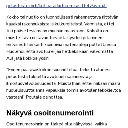
pelastustoimi.fi/koti-ja-arki/tulen-kasittely/avotuli
Kokko tai nuotio on luonnollisesti rakennettava riittävän
kauaksi rakennuksista ja kulkureiteistä. Varmista, ettei
tuli pääse leviämään muuhun maastoon. Kokolla on
muistettava riittävän turvaetäisyyden pitäminen
erityisesti herkästi kipinöiviä materiaaleja poltettaessa.
Huolehdi, että avotuli ei jää hetkeksikään valvomatta.
Älä jätä kokkoa yksin!
”Ennen pääsisäiskokon suunnittelua, tarkista alueesi
pelastuslaitokselta avotulien säännöistä ja
ilmoitusvelvollisuudesta. Muistathan, ettei mikään määrä
huolellisuutta anna vapauksia toimia avotulentekokieltoa
vastaan!” Poutala painottaa.
Näkyvä osoitenumerointi
Osoitenumeroinnin on tärkeä olla näkyvissä, vaikka