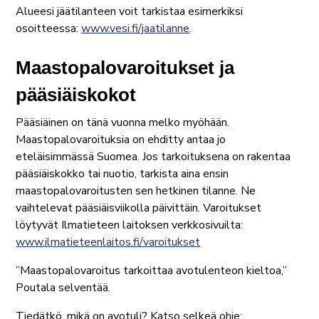
Alueesi jäätilanteen voit tarkistaa esimerkiksi
osoitteessa:
www.vesi.fi/jaatilanne
.
Maastopalovaroitukset ja
pääsiäiskokot
Pääsiäinen on tänä vuonna melko myöhään.
Maastopalovaroituksia on ehditty antaa jo
eteläisimmässä Suomea. Jos tarkoituksena on rakentaa
pääsiäiskokko tai nuotio, tarkista aina ensin
maastopalovaroitusten sen hetkinen tilanne. Ne
vaihtelevat pääsiäisviikolla päivittäin. Varoitukset
löytyvät Ilmatieteen laitoksen verkkosivuilta:
www.ilmatieteenlaitos.fi/varoitukset
”Maastopalovaroitus tarkoittaa avotulenteon kieltoa,”
Poutala selventää.
Tiedätkö, mikä on avotuli? Katso selkeä ohje: