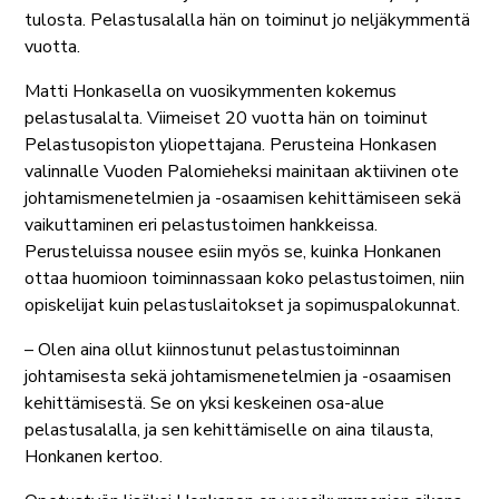
tulosta. Pelastusalalla hän on toiminut jo neljäkymmentä
vuotta.
Matti Honkasella on vuosikymmenten kokemus
pelastusalalta. Viimeiset 20 vuotta hän on toiminut
Pelastusopiston yliopettajana. Perusteina Honkasen
valinnalle Vuoden Palomieheksi mainitaan aktiivinen ote
johtamismenetelmien ja -osaamisen kehittämiseen sekä
vaikuttaminen eri pelastustoimen hankkeissa.
Perusteluissa nousee esiin myös se, kuinka Honkanen
ottaa huomioon toiminnassaan koko pelastustoimen, niin
opiskelijat kuin pelastuslaitokset ja sopimuspalokunnat.
– Olen aina ollut kiinnostunut pelastustoiminnan
johtamisesta sekä johtamismenetelmien ja -osaamisen
kehittämisestä. Se on yksi keskeinen osa-alue
pelastusalalla, ja sen kehittämiselle on aina tilausta,
Honkanen kertoo.