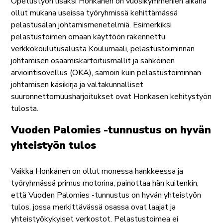
Opetustyön lisäksi Honkanen on vuosikymmenien aikana
ollut mukana useissa työryhmissä kehittämässä
pelastusalan johtamismenetelmiä. Esimerkiksi
pelastustoimen omaan käyttöön rakennettu
verkkokoulutusalusta Koulumaali, pelastustoiminnan
johtamisen osaamiskartoitusmallit ja sähköinen
arviointisovellus (OKA), samoin kuin pelastustoiminnan
johtamisen käsikirja ja valtakunnalliset
suuronnettomuusharjoitukset ovat Honkasen kehitystyön
tulosta.
Vuoden Palomies -tunnustus on hyvän
yhteistyön tulos
Vaikka Honkanen on ollut monessa hankkeessa ja
työryhmässä primus motorina, painottaa hän kuitenkin,
että Vuoden Palomies -tunnustus on hyvän yhteistyön
tulos, jossa merkittävässä osassa ovat laajat ja
yhteistyökykyiset verkostot. Pelastustoimea ei