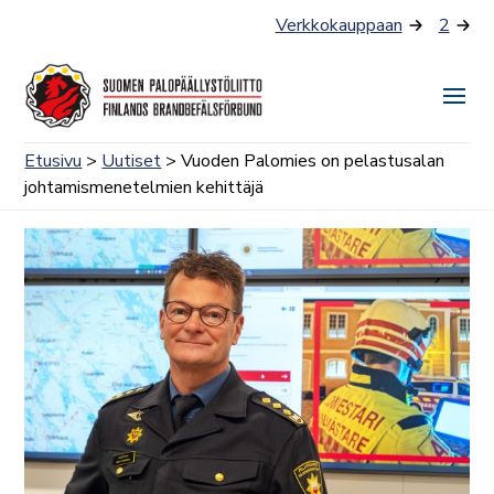
Siirry
Verkkokauppaan
2
sisältöön
Näyt
tai
Etusivu
>
Uutiset
> Vuoden Palomies on pelastusalan
piilo
johtamismenetelmien kehittäjä
valik