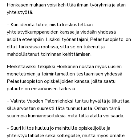
Honkasen mukaan voisi kehittää ilman työryhmiä ja alan
yhteistyötä.
– Kun ideoita tulee, niistä keskustellaan
yhteistyökumppaneiden kanssa ja viedään yhdessä
asioita eteenpäin. Lisäksi työnantajani, Pelastusopisto, on
ollut tärkeässä roolissa, sillä se on tukenut ja
mahdollistanut toiminnan kehittämisen.
Merkittäväksi tekijäksi Honkanen nostaa myös uusien
menetelmien ja toimintamallien testaamisen yhdessä
Pelastusopiston opiskelijoiden kanssa, joilta saatu
palaute on ensiarvoisen tärkeää.
– Valinta Vuoden Palomieheksi tuntuu hyvältä ja liikuttaa,
sillä arvostan suuresti tätä tunnustusta. Onhan tämä
suurimpia kunnianosoituksia, mitä tällä alalla voi saada.
– Suuri kiitos kuuluu jo mainituille opiskelijoille ja
yhteistyötahoille sekä kollegoille, mutta myös omalle