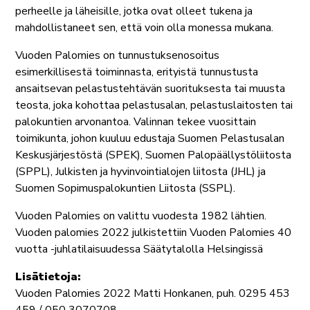
perheelle ja läheisille, jotka ovat olleet tukena ja
mahdollistaneet sen, että voin olla monessa mukana.
Vuoden Palomies on tunnustuksenosoitus
esimerkillisestä toiminnasta, erityistä tunnustusta
ansaitsevan pelastustehtävän suorituksesta tai muusta
teosta, joka kohottaa pelastusalan, pelastuslaitosten tai
palokuntien arvonantoa. Valinnan tekee vuosittain
toimikunta, johon kuuluu edustaja Suomen Pelastusalan
Keskusjärjestöstä (SPEK), Suomen Palopäällystöliitosta
(SPPL), Julkisten ja hyvinvointialojen liitosta (JHL) ja
Suomen Sopimuspalokuntien Liitosta (SSPL).
Vuoden Palomies on valittu vuodesta 1982 lähtien.
Vuoden palomies 2022 julkistettiin Vuoden Palomies 40
vuotta -juhlatilaisuudessa Säätytalolla Helsingissä
Lisätietoja:
Vuoden Palomies 2022 Matti Honkanen, puh. 0295 453