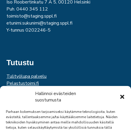
Iso Roobertinkatu 7 A 5, 00120 Helsinki
Puh. 0440 345 112
toimisto@staging.sppl.fi
etunimi.sukunimi@staging.sppl.fi
Y-tunnus 0202246-5
Tutustu
Tulityölupa palvelu
Pelastustoimi.fi
Hätäkeskuslaitos
Hallinnoi evästeiden
Palosuojelurahasto
suostumusta
Palosuojelun edistämissäätiö
Suomen Pelastusalan Keskusjärjestö
Parhaan kokemuksen tarjoamiseksi käytämme teknologioita, kuten
evästeitä, tallentaaksemme ja/tai käyttääksemme laitetietoja. Näiden
SPEK
tekniikoiden hyväksyminen antaa meille mahdollisuuden käsitellä
Federation of EUropean Fire Officers
tietoja, kuten selauskäyttäytymistä tai yksilöllisiä tunnuksia tällä