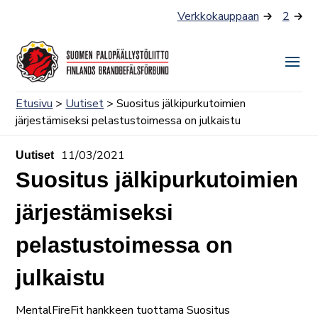
Siirry
Verkkokauppaan
2
sisältöön
Näyt
tai
Etusivu
>
Uutiset
> Suositus jälkipurkutoimien
piilo
järjestämiseksi pelastustoimessa on julkaistu
valik
11/03/2021
Uutiset
Suositus jälkipurkutoimien
järjestämiseksi
pelastustoimessa on
julkaistu
MentalFireFit hankkeen tuottama Suositus