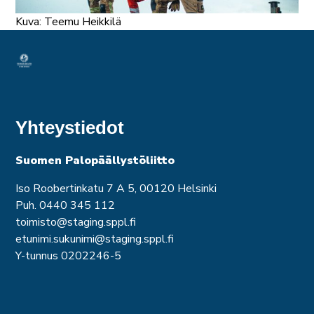
Kuva: Teemu Heikkilä
Yhteystiedot
Suomen Palopäällystöliitto
Iso Roobertinkatu 7 A 5, 00120 Helsinki
Puh. 0440 345 112
toimisto@staging.sppl.fi
etunimi.sukunimi@staging.sppl.fi
Y-tunnus 0202246-5