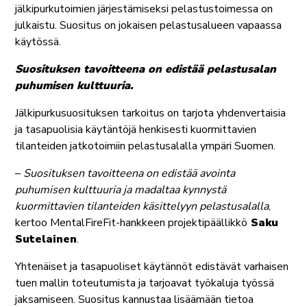
jälkipurkutoimien järjestämiseksi pelastustoimessa on
julkaistu. Suositus on jokaisen pelastusalueen vapaassa
käytössä.
Suosituksen tavoitteena on edistää pelastusalan
puhumisen kulttuuria.
Jälkipurkusuosituksen tarkoitus on tarjota yhdenvertaisia
ja tasapuolisia käytäntöjä henkisesti kuormittavien
tilanteiden jatkotoimiin pelastusalalla ympäri Suomen.
–
Suosituksen tavoitteena on edistää avointa
puhumisen kulttuuria ja madaltaa kynnystä
kuormittavien tilanteiden käsittelyyn pelastusalalla
,
kertoo MentalFireFit-hankkeen projektipäällikkö
Saku
Sutelainen
.
Yhtenäiset ja tasapuoliset käytännöt edistävät varhaisen
tuen mallin toteutumista ja tarjoavat työkaluja työssä
jaksamiseen. Suositus kannustaa lisäämään tietoa