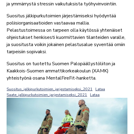
ja ymmärrystä stressin vaikutuksista työhyvinvointiin.
Suositus jälkipurkutoimien järjestämiseksi hyödyntää
poliisiorganisaatioiden vastaavaa mallia.
Pelastustoimessa on tarpeen olla käytössä yhtenäiset
ohjeistukset henkisesti kuormittavien tilanteiden varalle,
ja suositusta voikin jokainen pelastusalue syventää omiin
tarpeisiin sopivaksi.
Suositus on tuotettu Suomen Palopäällystöliiton ja
Kaakkois-Suomen ammattikorkeakoulun (XAMK)
yhteistyönä osana MentalFireFit-hanketta.
Suositus_jalkipurkutoimien_jarjestamiseksi_2021
Lataa
Saate_jalkipurkutoimien_jarjestamiseksi_2021
Lataa