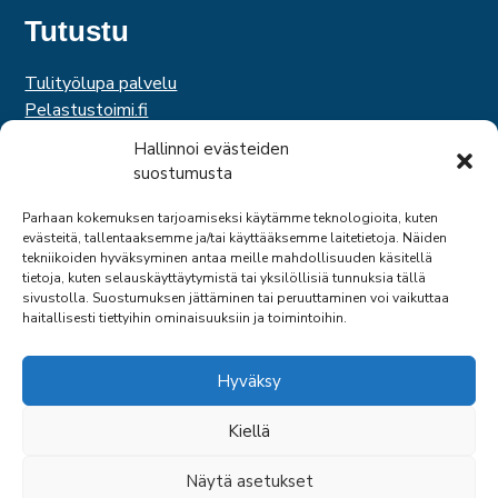
Tutustu
Tulityölupa palvelu
Pelastustoimi.fi
Hätäkeskuslaitos
Hallinnoi evästeiden
Palosuojelurahasto
suostumusta
Palosuojelun edistämissäätiö
Suomen Pelastusalan Keskusjärjestö
Parhaan kokemuksen tarjoamiseksi käytämme teknologioita, kuten
evästeitä, tallentaaksemme ja/tai käyttääksemme laitetietoja. Näiden
SPEK
tekniikoiden hyväksyminen antaa meille mahdollisuuden käsitellä
Federation of EUropean Fire Officers
tietoja, kuten selauskäyttäytymistä tai yksilöllisiä tunnuksia tällä
sivustolla. Suostumuksen jättäminen tai peruuttaminen voi vaikuttaa
haitallisesti tiettyihin ominaisuuksiin ja toimintoihin.
Hyväksy
Kiellä
© 2026 SPPL
Näytä asetukset