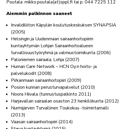
Poutala: mikko.poutala(at)sppl.fi tai p. 044 7225 112
Aiemmin palkinnon saaneet
Invalidiliiton Käpylän koulutuskeskuksen SYNAPSIA
(2005)
Helsingin ja Uudenmaan sairaanhoitopiirin
kuntayhtymän Lohjan Sairaanhoitoalueen
turvallisuustyöryhmä ja valmiustoimikunta (2006)
Paloniemen sairaala, Lohja (2007)
Human Care Network – HCN Oy:n hoito- ja
palvelukodit (2008)
Pirkanmaan sairaanhoitopiiri (2009)
Posion kunnan perusturvapalvelut (2010)
Noora Hiivala (tunnustuspalkinto 2011)
Harjavallan sairaalan osaston 23 henkilökunta (2012)
Nurmijärven Turvallinen Toukokuu -toimintamalli
(2013)
Vaasan sairaanhoitopiiri (2014)
Eteva kuntayhtymä (2015)