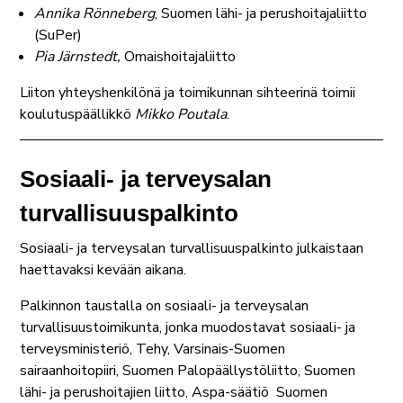
Annika Rönneberg
, Suomen lähi- ja perushoitajaliitto
(SuPer)
Pia Järnstedt,
Omaishoitajaliitto
Liiton yhteyshenkilönä ja toimikunnan sihteerinä toimii
koulutuspäällikkö
Mikko Poutala
.
Sosiaali- ja terveysalan
turvallisuuspalkinto
Sosiaali- ja terveysalan turvallisuuspalkinto julkaistaan
haettavaksi kevään aikana.
Palkinnon taustalla on sosiaali- ja terveysalan
turvallisuustoimikunta, jonka muodostavat sosiaali- ja
terveysministeriö, Tehy, Varsinais-Suomen
sairaanhoitopiiri, Suomen Palopäällystöliitto, Suomen
lähi- ja perushoitajien liitto, Aspa-säätiö Suomen