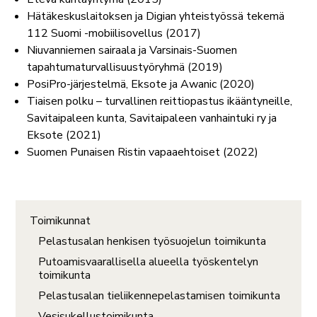
Hätäkeskuslaitoksen ja Digian yhteistyössä tekemä
112 Suomi -mobiilisovellus (2017)
Niuvanniemen sairaala ja Varsinais-Suomen
tapahtumaturvallisuustyöryhmä (2019)
PosiPro-järjestelmä, Eksote ja Awanic (2020)
Tiaisen polku – turvallinen reittiopastus ikääntyneille,
Savitaipaleen kunta, Savitaipaleen vanhaintuki ry ja
Eksote (2021)
Suomen Punaisen Ristin vapaaehtoiset (2022)
Toimikunnat
Pelastusalan henkisen työsuojelun toimikunta
Putoamisvaarallisella alueella työskentelyn
toimikunta
Pelastusalan tieliikennepelastamisen toimikunta
Vesisukellustoimikunta