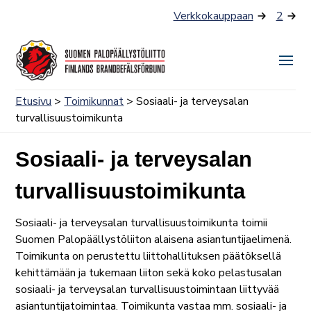
Siirry
Verkkokauppaan
2
sisältöön
Näyt
tai
Etusivu
>
Toimikunnat
> Sosiaali- ja terveysalan
piilo
turvallisuustoimikunta
valik
Sosiaali- ja terveysalan
turvallisuustoimikunta
Sosiaali- ja terveysalan turvallisuustoimikunta toimii
Suomen Palopäällystöliiton alaisena asiantuntijaelimenä.
Toimikunta on perustettu liittohallituksen päätöksellä
kehittämään ja tukemaan liiton sekä koko pelastusalan
sosiaali- ja terveysalan turvallisuustoimintaan liittyvää
asiantuntijatoimintaa. Toimikunta vastaa mm. sosiaali- ja