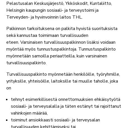
Pelastusalan Keskusjärjestö, Ykköskodit, Kuntaliitto,
Helsingin kaupungin sosiaali- ja terveystoimi ja
Terveyden- ja hyvinvoinnin laitos THL.
Palkinnon tarkoituksena on palkita hyvistä suorituksista
sekä kannustaa toimimaan turvallisuuden
eteen. Varsinaisen turvallisuuspalkinnon lisäksi voidaan
myöntää myös tunnustuspalkintoja. Tunnustuspalkinto
myönnetään samoilla periaatteilla, kuin varsinainen
turvallisuuspalkinto.
Turvallisuuspalkinto myönnetään henkilöille, työryhmille,
yrityksille, yhteisöille, laitoksille tai muulle taholle, joka
on
tehnyt esimerkillisestä onnettomuuksien ehkäisytyötä
sosiaali- ja terveysalalla ja täten estänyt tai rajoittanut
vahinkojen määrää,
toiminut ansiokkaasti sosiaali- ja terveysalan
turvallisuuden kehittämiseksi tai