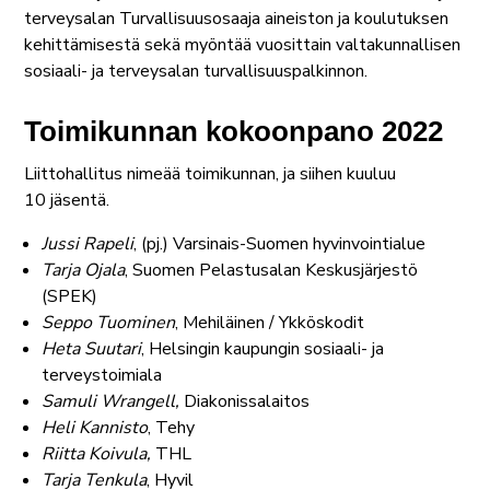
terveysalan Turvallisuusosaaja aineiston ja koulutuksen
kehittämisestä sekä myöntää vuosittain valtakunnallisen
sosiaali- ja terveysalan turvallisuuspalkinnon.
Toimikunnan kokoonpano 2022
Liittohallitus nimeää toimikunnan, ja siihen kuuluu
10 jäsentä.
Jussi Rapeli
, (pj.) Varsinais-Suomen hyvinvointialue
Tarja Ojala
, Suomen Pelastusalan Keskusjärjestö
(SPEK)
Seppo Tuominen
, Mehiläinen / Ykköskodit
Heta Suutari
, Helsingin kaupungin sosiaali- ja
terveystoimiala
Samuli Wrangell,
Diakonissalaitos
Heli Kannisto
, Tehy
Riitta Koivula,
THL
Tarja Tenkula
, Hyvil