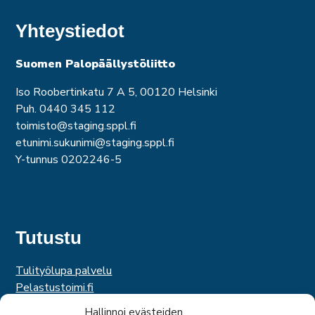
Yhteystiedot
Suomen Palopäällystöliitto
Iso Roobertinkatu 7 A 5, 00120 Helsinki
Puh. 0440 345 112
toimisto@staging.sppl.fi
etunimi.sukunimi@staging.sppl.fi
Y-tunnus 0202246-5
Tutustu
Tulityölupa palvelu
Pelastustoimi.fi
Hätäkeskuslaitos
Hallinnoi evästeiden