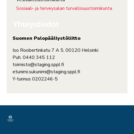
Sosiaali- ja terveysalan turvallisuustoimikunta
Yhteystiedot
Suomen Palopäällystöliitto
Iso Roobertinkatu 7 A 5, 00120 Helsinki
Puh. 0440 345 112
toimisto@staging.sppl.fi
etunimi.sukunimi@staging.sppl.fi
Y-tunnus 0202246-5