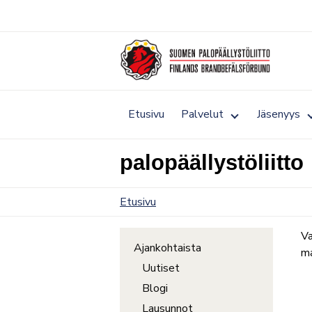
Siirry
sisältöön
Toggle
Etusivu
Palvelut
Jäsenyys
submenu
for
Palvelut
palopäällystöliitto
Etusivu
Va
Ajankohtaista
ma
Uutiset
Blogi
Lausunnot