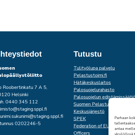
hteystiedot
Tutustu
uomen
Tulityölupa palvelu
alopäällystöliitto
Pelastustoimi.fi
Hätäkeskuslaitos
o Roobertinkatu 7 A 5,
Palosuojelurahasto
120 Helsinki
Palosuojelun edistämissääti
uh. 0440 345 112
Suomen Pelastusalan
imisto@staging.sppl.fi
Keskusjärjestö
unimi.sukunimi@staging.sppl.fi
Parhaan kok
SPEK
-tunnus 0202246-5
tallentaaks
Federation of EUropean Fire
antaa meille
Officers
yksilöllisiä