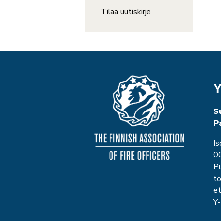
Tilaa uutiskirje
Y
S
P
Is
00
P
to
et
Y