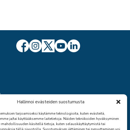
ö
Hallinnoi evästeiden suostumusta
emuksen tarjoamiseksi käytämme teknologioita, kuten evästeitä,
emme ja/tai käyttääksemme laitetietoja. Näiden tekniikoiden hyväksyminen
 mahdollisuuden käsitellä tietoja, kuten selauskäyttäytymistä tai
 tunnuksia tällä sivustolla. Suostumuksen jättäminen tai peruuttaminen voi