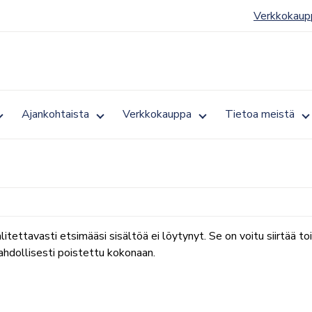
Verkkokaup
Toggle
Toggle
Toggle
T
Ajankohtaista
Verkkokauppa
Tietoa meistä
submenu
submenu
submenu
s
for
for
for
fo
Jäsenyys
Ajankohtaista
Verkkokauppa
T
m
litettavasti etsimääsi sisältöä ei löytynyt. Se on voitu siirtää t
hdollisesti poistettu kokonaan.