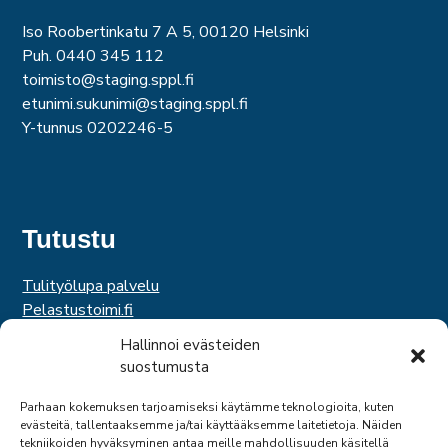
Iso Roobertinkatu 7 A 5, 00120 Helsinki
Puh. 0440 345 112
toimisto@staging.sppl.fi
etunimi.sukunimi@staging.sppl.fi
Y-tunnus 0202246-5
Tutustu
Tulityölupa palvelu
Pelastustoimi.fi
Hätäkeskuslaitos
Hallinnoi evästeiden
Palosuojelurahasto
suostumusta
Palosuojelun edistämissäätiö
Suomen Pelastusalan Keskusjärjestö
Parhaan kokemuksen tarjoamiseksi käytämme teknologioita, kuten
evästeitä, tallentaaksemme ja/tai käyttääksemme laitetietoja. Näiden
SPEK
tekniikoiden hyväksyminen antaa meille mahdollisuuden käsitellä