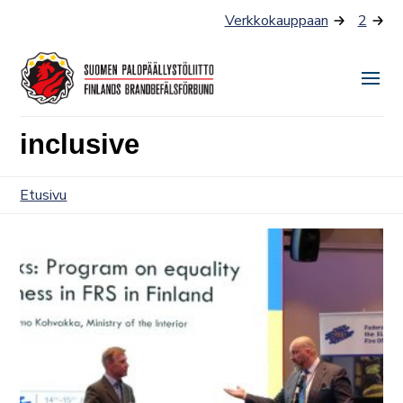
Siirry
Verkkokauppaan
2
sisältöön
Näyt
tai
inclusive
piilo
valik
Etusivu