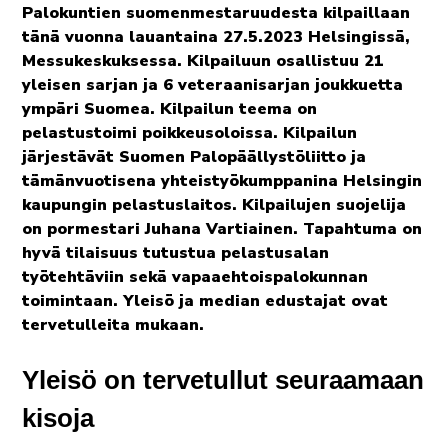
Palokuntien suomenmestaruudesta kilpaillaan
tänä vuonna lauantaina 27.5.2023 Helsingissä,
Messukeskuksessa. Kilpailuun osallistuu 21
yleisen sarjan ja 6 veteraanisarjan joukkuetta
ympäri Suomea. Kilpailun teema on
pelastustoimi poikkeusoloissa. Kilpailun
järjestävät Suomen Palopäällystöliitto ja
tämänvuotisena yhteistyökumppanina Helsingin
kaupungin pelastuslaitos. Kilpailujen suojelija
on pormestari Juhana Vartiainen. Tapahtuma on
hyvä tilaisuus tutustua pelastusalan
työtehtäviin sekä vapaaehtoispalokunnan
toimintaan. Yleisö ja median edustajat ovat
tervetulleita mukaan.
Yleisö on tervetullut seuraamaan
kisoja