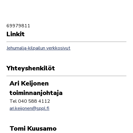
69979811
Linkit
Jehumalja-kilpailun verkkosivut
Yhteyshenkilöt
Ari Keijonen
toiminnanjohtaja
Tel 040 588 4112
ari.keijonen@sppl.fi
Tomi Kuusamo