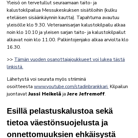
Yleisö on tervetullut seuraamaan taito- ja
kalustokilpailua Messukeskuksen sisätiloihin (kulku
eteläisen sisäänkäynnin kautta). Tapahtuma avautuu
yleisölle klo 9.30. Veteraanisarjan kalustokilpailu alkaa
noin klo 10.10 ja yleisen sarjan taito- ja kalustokilpailut
alkavat noin klo 11.00. Palkintojenjako alkaa arviolta klo
16.30.
>>
Tämän vuoden osanottajajoukkueet voi lukea tästä
linkistä.
Lähetystä voi seurata myös striiminä
osoitteesta
www.youtube.com/stadinbrankkari.
Kilpailun
juontavat
Jussi Heikelä
ja
Jere Jefremoff
.
Esillä pelastuskalustoa sekä
tietoa väestönsuojelusta ja
onnettomuuksien ehkäisystä