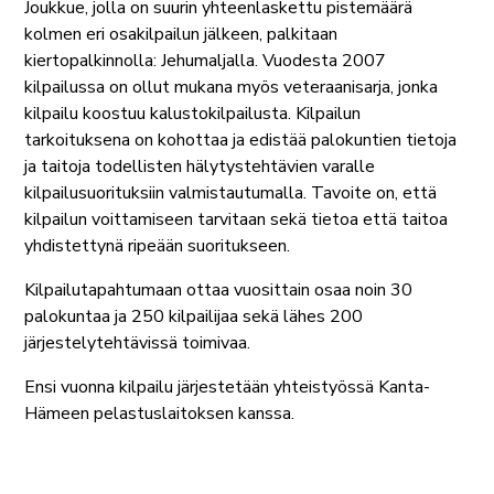
Joukkue, jolla on suurin yhteenlaskettu pistemäärä
kolmen eri osakilpailun jälkeen, palkitaan
kiertopalkinnolla: Jehumaljalla. Vuodesta 2007
kilpailussa on ollut mukana myös veteraanisarja, jonka
kilpailu koostuu kalustokilpailusta. Kilpailun
tarkoituksena on kohottaa ja edistää palokuntien tietoja
ja taitoja todellisten hälytystehtävien varalle
kilpailusuorituksiin valmistautumalla. Tavoite on, että
kilpailun voittamiseen tarvitaan sekä tietoa että taitoa
yhdistettynä ripeään suoritukseen.
Kilpailutapahtumaan ottaa vuosittain osaa noin 30
palokuntaa ja 250 kilpailijaa sekä lähes 200
järjestelytehtävissä toimivaa.
Ensi vuonna kilpailu järjestetään yhteistyössä Kanta-
Hämeen pelastuslaitoksen kanssa.