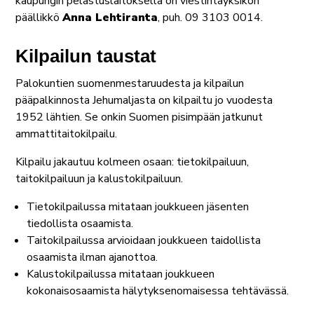
kaupungin pelastuslaitoksella on viestintäyksikön
päällikkö
Anna Lehtiranta
, puh. 09 3103 0014.
Kilpailun taustat
Palokuntien suomenmestaruudesta ja kilpailun
pääpalkinnosta Jehumaljasta on kilpailtu jo vuodesta
1952 lähtien. Se onkin Suomen pisimpään jatkunut
ammattitaitokilpailu.
Kilpailu jakautuu kolmeen osaan: tietokilpailuun,
taitokilpailuun ja kalustokilpailuun.
Tietokilpailussa mitataan joukkueen jäsenten
tiedollista osaamista.
Taitokilpailussa arvioidaan joukkueen taidollista
osaamista ilman ajanottoa.
Kalustokilpailussa mitataan joukkueen
kokonaisosaamista hälytyksenomaisessa tehtävässä.