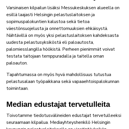
Varsinaisen kilpailun lisäksi Messukeskuksen alueella on
esillä laajasti Helsingin pelastuslaitoksen ja
sopimuspalokuntien kalustoa sekä tietoa
väestönsuojelusta ja onnettomuuksien ehkäisystä.
Nähtävillä on myös yksi pelastuslaitoksen kahdeksasta
uudesta pelastusyksiköstä eli paloautosta,
palomiesslangilla höökistä. Perheen pienimmät voivat
testata taitojaan temppuradalla ja taitella oman
paloauton.
Tapahtumassa on myös hyvä mahdollisuus tutustua
pelastusalaan työpaikkana sekä vapaaehtoispalokunnan
toimintaan.
Median edustajat tervetulleita
Toivotamme tiedotusvälineiden edustajat tervetulleeksi
seuraamaan kilpailua. Mediayhteyshenkilö Helsingin