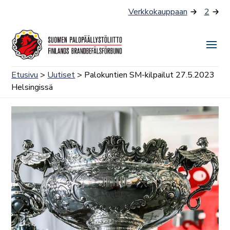
Siirry
Verkkokauppaan
2
sisältöön
Näyt
tai
Etusivu
>
Uutiset
> Palokuntien SM-kilpailut 27.5.2023
piilo
Helsingissä
valik