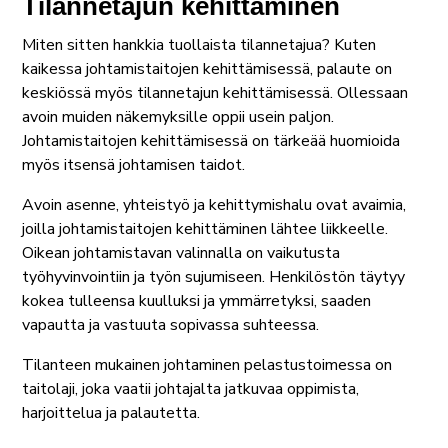
Tilannetajun kehittäminen
Miten sitten hankkia tuollaista tilannetajua? Kuten
kaikessa johtamistaitojen kehittämisessä, palaute on
keskiössä myös tilannetajun kehittämisessä. Ollessaan
avoin muiden näkemyksille oppii usein paljon.
Johtamistaitojen kehittämisessä on tärkeää huomioida
myös itsensä johtamisen taidot.
Avoin asenne, yhteistyö ja kehittymishalu ovat avaimia,
joilla johtamistaitojen kehittäminen lähtee liikkeelle.
Oikean johtamistavan valinnalla on vaikutusta
työhyvinvointiin ja työn sujumiseen. Henkilöstön täytyy
kokea tulleensa kuulluksi ja ymmärretyksi, saaden
vapautta ja vastuuta sopivassa suhteessa.
Tilanteen mukainen johtaminen pelastustoimessa on
taitolaji, joka vaatii johtajalta jatkuvaa oppimista,
harjoittelua ja palautetta.