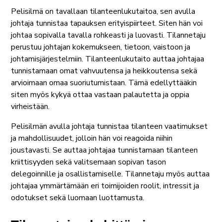
Pelisilmä on tavallaan tilanteenlukutaitoa, sen avulla
johtaja tunnistaa tapauksen erityispiirteet. Siten hän voi
johtaa sopivalla tavalla rohkeasti ja luovasti. Tilannetaju
perustuu johtajan kokemukseen, tietoon, vaistoon ja
johtamisjärjestelmiin. Tilanteenlukutaito auttaa johtajaa
tunnistamaan omat vahvuutensa ja heikkoutensa sekä
arvioimaan omaa suoriutumistaan. Tämä edellyttääkin
siten myös kykyä ottaa vastaan palautetta ja oppia
virheistään.
Pelisilmän avulla johtaja tunnistaa tilanteen vaatimukset
ja mahdollisuudet, jolloin hän voi reagoida niihin
joustavasti. Se auttaa johtajaa tunnistamaan tilanteen
kriittisyyden sekä valitsemaan sopivan tason
delegoinnille ja osallistamiselle. Tilannetaju myös auttaa
johtajaa ymmärtämään eri toimijoiden roolit, intressit ja
odotukset sekä luomaan luottamusta.