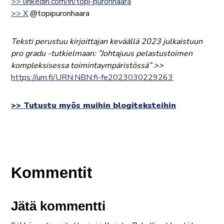
>> linkedin.com/in/topi-puronhaara
>> X
@topipuronhaara
Teksti perustuu kirjoittajan keväällä 2023 julkaistuun
pro gradu -tutkielmaan: ”Johtajuus pelastustoimen
kompleksisessa toimintaympäristössä” >>
https://urn.fi/URN:NBN:fi-fe2023030229263
>> Tutustu myös muihin blogiteksteihin
Kommentit
Jätä kommentti