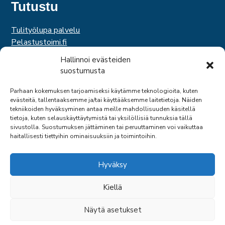
Tutustu
Tulityölupa palvelu
Pelastustoimi.fi
Hätäkeskuslaitos
Hallinnoi evästeiden
Palosuojelurahasto
suostumusta
Palosuojelun edistämissäätiö
Suomen Pelastusalan Keskusjärjestö
Parhaan kokemuksen tarjoamiseksi käytämme teknologioita, kuten
evästeitä, tallentaaksemme ja/tai käyttääksemme laitetietoja. Näiden
SPEK
tekniikoiden hyväksyminen antaa meille mahdollisuuden käsitellä
Federation of EUropean Fire Officers
tietoja, kuten selauskäyttäytymistä tai yksilöllisiä tunnuksia tällä
sivustolla. Suostumuksen jättäminen tai peruuttaminen voi vaikuttaa
haitallisesti tiettyihin ominaisuuksiin ja toimintoihin.
Hyväksy
Kiellä
© 2026 SPPL
Näytä asetukset
SIVU: ARTCLOUD OY
TAKAIS