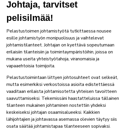
Johtaja, tarvitset
pelisilmää!
Pelastustoimen johtamistyötä tutkittaessa nousee
esille johtamistyön monipuolisuus ja vaihtelevat
johtamistilanteet. Johtajan on kyettävä sopeutumaan
erilaisiin tilanteisiin ja toimintaympäristöihin, joissa on
mukana useita yhteistyötahoja, viranomaisia ja
vapaaehtoisia toimijoita.
Pelastustoimintaan liittyen johtosuhteet ovat selkeät,
mutta esimerkiksi verkostoissa asioita edistettäessä
vaaditaan erilaista johtamisotetta yhteisen tavoitteen
saavuttamiseksi. Tekemissäni haastatteluissa tällainen
tilanteen mukainen johtaminen nostettiin yhdeksi
keskeiseksi johtajan osaamisalueeksi. Kaikkien
lähijohtajien ja johtavassa asemassa olevien täytyy siis
osata säätää johtamistapaa tilanteeseen sopivaksi.