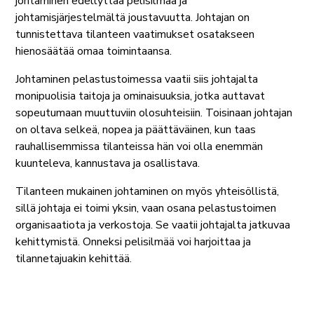
johtaminen edellyttää pelisilmää ja
johtamisjärjestelmältä joustavuutta. Johtajan on
tunnistettava tilanteen vaatimukset osatakseen
hienosäätää omaa toimintaansa.
Johtaminen pelastustoimessa vaatii siis johtajalta
monipuolisia taitoja ja ominaisuuksia, jotka auttavat
sopeutumaan muuttuviin olosuhteisiin. Toisinaan johtajan
on oltava selkeä, nopea ja päättäväinen, kun taas
rauhallisemmissa tilanteissa hän voi olla enemmän
kuunteleva, kannustava ja osallistava.
Tilanteen mukainen johtaminen on myös yhteisöllistä,
sillä johtaja ei toimi yksin, vaan osana pelastustoimen
organisaatiota ja verkostoja. Se vaatii johtajalta jatkuvaa
kehittymistä. Onneksi pelisilmää voi harjoittaa ja
tilannetajuakin kehittää.