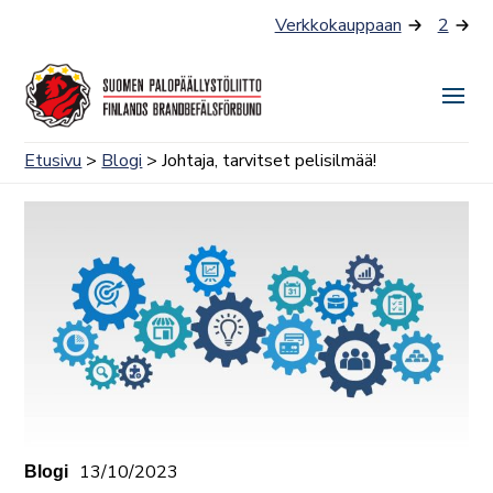
Siirry
Verkkokauppaan
2
sisältöön
Näyt
tai
Etusivu
>
Blogi
> Johtaja, tarvitset pelisilmää!
piilo
valik
13/10/2023
Blogi