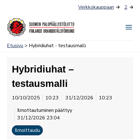
Siirry
Verkkokauppaan
2
sisältöön
Näyt
tai
Etusivu
> Hybridiuhat - testausmalli
piilo
valik
Hybridiuhat –
testausmalli
10/10/2025
10:23
31/12/2026
10:23
Ilmottautuminen päättyy
31/12/2026 23:04
Ilmoittaudu