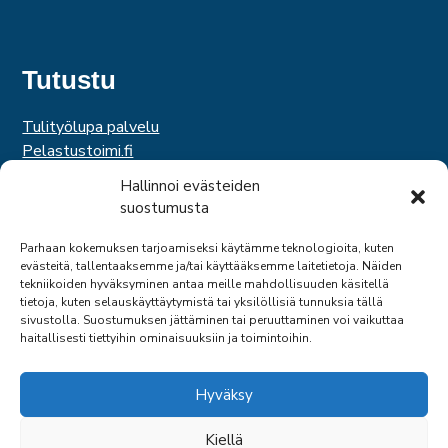
Tutustu
Tulityölupa palvelu
Pelastustoimi.fi
Hätäkeskuslaitos
Hallinnoi evästeiden
Palosuojelurahasto
suostumusta
Palosuojelun edistämissäätiö
Suomen Pelastusalan Keskusjärjestö
Parhaan kokemuksen tarjoamiseksi käytämme teknologioita, kuten
evästeitä, tallentaaksemme ja/tai käyttääksemme laitetietoja. Näiden
SPEK
tekniikoiden hyväksyminen antaa meille mahdollisuuden käsitellä
Federation of EUropean Fire Officers
tietoja, kuten selauskäyttäytymistä tai yksilöllisiä tunnuksia tällä
sivustolla. Suostumuksen jättäminen tai peruuttaminen voi vaikuttaa
haitallisesti tiettyihin ominaisuuksiin ja toimintoihin.
Hyväksy
Kiellä