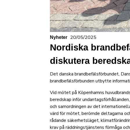
20/05/2025
Nyheter
Nordiska brandbef
diskutera beredsk
Det danska brandbefälsförbundet, Dans
brandbefälsförbunden utbytte informat
Vid mötet på Köpenhamns huvudbrandstat
beredskap inför undantagsförhållanden
och samordningen av det internationel
värd för mötet, berömde deltagarna och
rådande säkerhetsläget, klimatförändri
krav på räddningstjänstens förmåga och