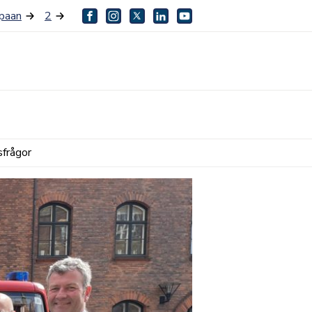
paan
2
facebook
instagram
twitter
linkedin
youtube
sfrågor