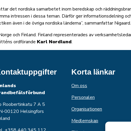
attar det nordiska samarbetet inom beredskap och räddningsbran
ma intressen i dessa teman. Därför ger informationsdelning och
ktiken även i de övriga nordiska länderna”, sammanfattar Nigaard.
 Norge och Finland. Finland representerades av verksamhetsled
itténs ordförande
Karl Nordlund
.
ontaktuppgifter
Korta länkar
inlands
Om oss
randbefälsförbund
Personalen
o Roobertinkatu 7 A 5
Organisationen
N-00120 Helsingfors
nland
Medlemskap
el. +358 440 345 112