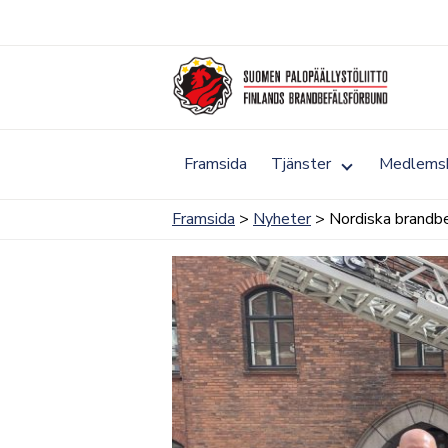
Skip
to
content
Toggle
Framsida
Tjänster
Medlems
submenu
for
Tjänster
Framsida
>
Nyheter
> Nordiska brandbe