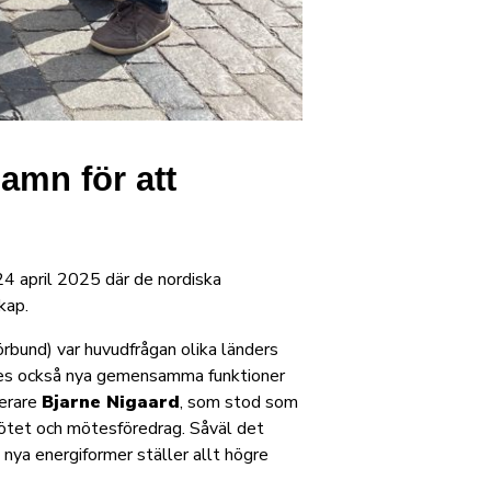
amn för att
4 april 2025 där de nordiska
kap.
rbund) var huvudfrågan olika länders
ades också nya gemensamma funktioner
terare
Bjarne Nigaard
, som stod som
mötet och mötesföredrag. Såväl det
ya energiformer ställer allt högre