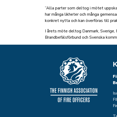
”Alla parter som deltog i mötet uppsk
har många likheter och många gemensam
konkret nytta och kan överföras till pra
I årets möte deltog Danmark, Sverige,
Brandbefälsförbund och Svenska komm
K
F
B
Is
FI
Fi
T