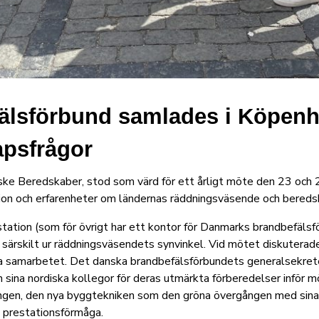
älsförbund samlades i Köpenh
apsfrågor
ke Beredskaber, stod som värd för ett årligt möte den 23 och 2
ion och erfarenheter om ländernas räddningsväsende och bereds
ion (som för övrigt har ett kontor för Danmarks brandbefälsfö
, särskilt ur räddningsväsendets synvinkel. Vid mötet diskuter
la samarbetet. Det danska brandbefälsförbundets generalsekre
 sina nordiska kollegor för deras utmärkta förberedelser inför 
ngen, den nya byggtekniken som den gröna övergången med sina n
 prestationsförmåga.