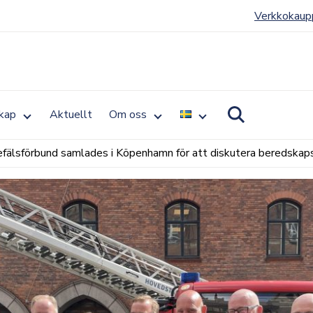
Verkkokaup
Toggle
Toggle
Toggle
kap
Aktuellt
Om oss
Toggle
submenu
submenu
submenu
for
for
for
search
Medlemskap
Om
fälsförbund samlades i Köpenhamn för att diskutera beredskap
oss