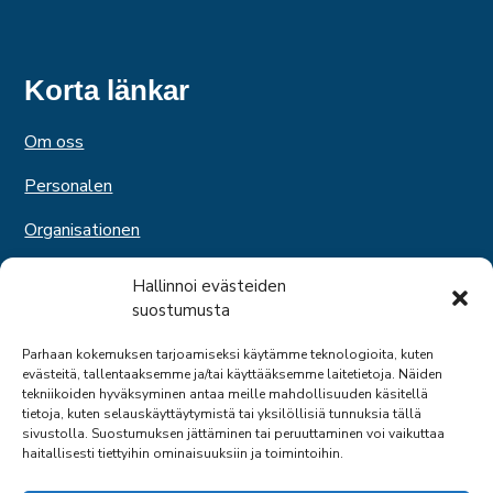
Korta länkar
Om oss
Personalen
Organisationen
Medlemskap
Hallinnoi evästeiden
suostumusta
Tjänster
Parhaan kokemuksen tarjoamiseksi käytämme teknologioita, kuten
Expertverksamhet
evästeitä, tallentaaksemme ja/tai käyttääksemme laitetietoja. Näiden
tekniikoiden hyväksyminen antaa meille mahdollisuuden käsitellä
Svenska kommittén
tietoja, kuten selauskäyttäytymistä tai yksilöllisiä tunnuksia tällä
sivustolla. Suostumuksen jättäminen tai peruuttaminen voi vaikuttaa
haitallisesti tiettyihin ominaisuuksiin ja toimintoihin.