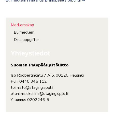
Bli medlem i Finlands Brandbefälsförbund! ➜
Medlemskap
Bli medlem
Dina uppgifter
Yhteystiedot
Suomen Palopäällystöliitto
Iso Roobertinkatu 7 A 5, 00120 Helsinki
Puh. 0440 345 112
toimisto@staging.sppl.fi
etunimi.sukunimi@staging.sppl.fi
Y-tunnus 0202246-5