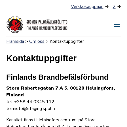
Skip
Verkkokauppaan
2
to
content
Togg
Men
Framsida
>
Om oss
> Kontaktuppgifter
Kontaktuppgifter
Finlands Brandbefälsförbund
Stora Robertsgatan 7 A 5, 00120 Helsingfors,
Finland
tel. +358 44 0345 112
toimisto@staging.sppl.fi
Kansliet finns i Helsingfors centrum, på Stora
Robertsgatan. Ingången till A-trappan finns i porten