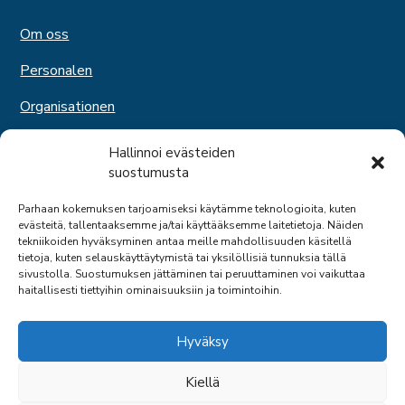
Om oss
Personalen
Organisationen
Medlemskap
Hallinnoi evästeiden
suostumusta
Tjänster
Parhaan kokemuksen tarjoamiseksi käytämme teknologioita, kuten
Expertverksamhet
evästeitä, tallentaaksemme ja/tai käyttääksemme laitetietoja. Näiden
tekniikoiden hyväksyminen antaa meille mahdollisuuden käsitellä
Svenska kommittén
tietoja, kuten selauskäyttäytymistä tai yksilöllisiä tunnuksia tällä
sivustolla. Suostumuksen jättäminen tai peruuttaminen voi vaikuttaa
haitallisesti tiettyihin ominaisuuksiin ja toimintoihin.
Hyväksy
Kiellä