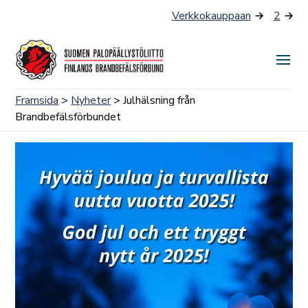
Skip
Verkkokauppaan
2
to
content
Togg
Men
Framsida
>
Nyheter
> Julhälsning från
Brandbefälsförbundet