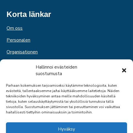
Korta länkar
Om oss
Personalen
Organisationen
Medlemskap
Hallinnoi evästeiden
suostumusta
Tjänster
Parhaan kokemuksen tarjoamiseksi käytämme teknologioita, kuten
Expertverksamhet
evästeitä, tallentaaksemme ja/tai käyttääksemme laitetietoja. Näiden
tekniikoiden hyväksyminen antaa meille mahdollisuuden käsitellä
Svenska kommittén
tietoja, kuten selauskäyttäytymistä tai yksilöllisiä tunnuksia tällä
sivustolla. Suostumuksen jättäminen tai peruuttaminen voi vaikuttaa
haitallisesti tiettyihin ominaisuuksiin ja toimintoihin.
Hyväksy