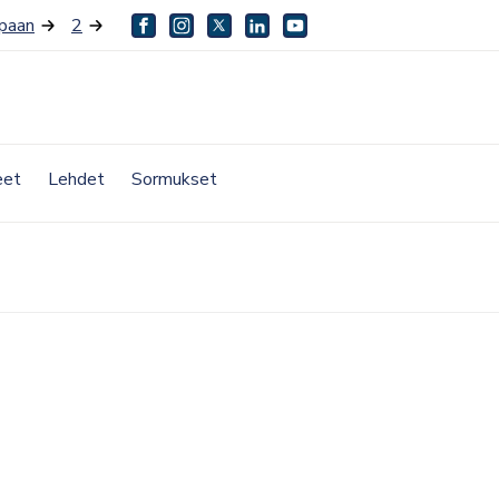
paan
2
facebook
instagram
twitter
linkedin
youtube
eet
Lehdet
Sormukset