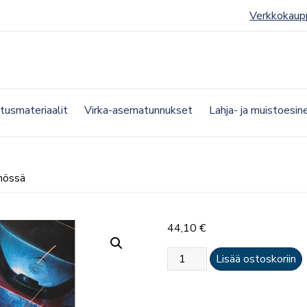
Verkkokaup
etusmateriaalit
Virka-asematunnukset
Lahja- ja muistoesin
nnössä
44,10
€
Tulityöriskien
Lisää ostoskoriin
hallinta
käytännössä
määrä