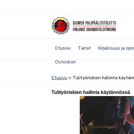
Siirry
sisältöön
Etusivu
Tarrat
Kirjallisuus ja op
Ostoskori
Etusivu
> Tulityöriskien hallinta käytä
Tulityöriskien hallinta käytännössä