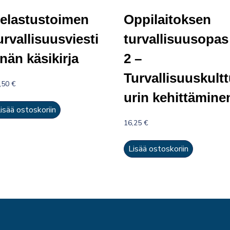
elastustoimen
Oppilaitoksen
urvallisuusviesti
turvallisuusopas
nän käsikirja
2 –
Turvallisuuskult
,50
€
urin kehittämine
isää ostoskoriin
16,25
€
Lisää ostoskoriin