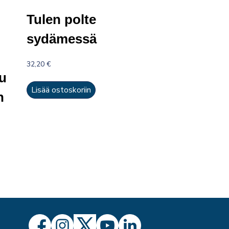
Tulen polte
sydämessä
32,20
€
tu
Lisää ostoskoriin
n