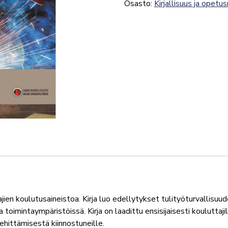
Osasto:
Kirjallisuus ja opetu
ajien koulutusaineistoa. Kirja luo edellytykset tulityöturvallisu
ssa toimintaympäristöissä. Kirja on laadittu ensisijaisesti koulutta
ehittämisestä kiinnostuneille.