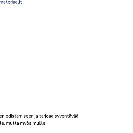
smateriaalit
uden edistämiseen ja tarjoaa syventävää
jille, mutta myös muille