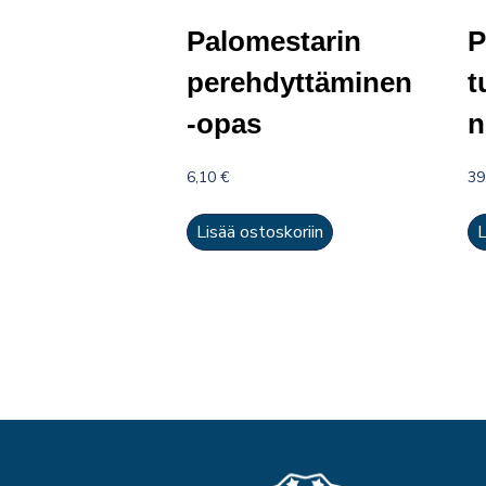
Palomestarin
P
perehdyttäminen
t
-opas
n
6,10
€
39
Lisää ostoskoriin
L