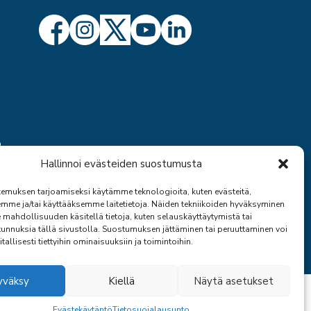
ö
Hallinnoi evästeiden suostumusta
emuksen tarjoamiseksi käytämme teknologioita, kuten evästeitä,
emme ja/tai käyttääksemme laitetietoja. Näiden tekniikoiden hyväksyminen
 mahdollisuuden käsitellä tietoja, kuten selauskäyttäytymistä tai
 tunnuksia tällä sivustolla. Suostumuksen jättäminen tai peruuttaminen voi
itallisesti tiettyihin ominaisuuksiin ja toimintoihin.
yväksy
Kiellä
Näytä asetukset
TAKAIS
Evästekäytäntö
Tietosuojalausunto