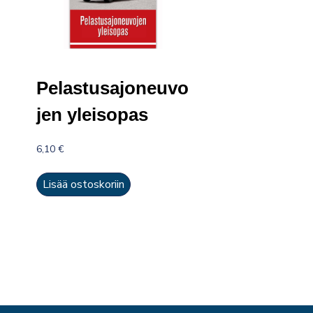
Pelastusajoneuvo
jen yleisopas
6,10
€
Lisää ostoskoriin