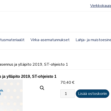
Verkkokaup
etusmateriaalit
Virka-asematunnukset
Lahja- ja muistoesin
asennus ja ylläpito 2019, ST-ohjeisto 1
ja ylläpito 2019, ST-ohjeisto 1
70,40
€
Paloilmoittimen
Lisää ostoskoriin
suunnittelu,
asennus
ja