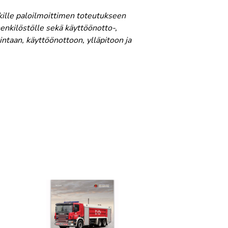
ikille paloilmoittimen toteutukseen
shenkilöstölle sekä käyttöönotto-,
ntaan, käyttöönottoon, ylläpitoon ja