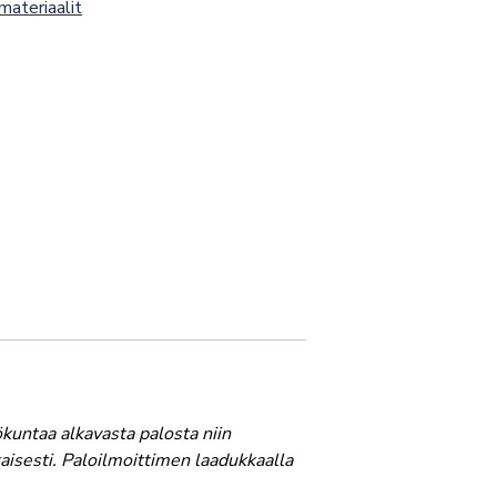
smateriaalit
ökuntaa alkavasta palosta niin
aisesti. Paloilmoittimen laadukkaalla