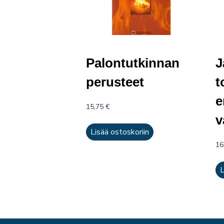
Palontutkinnan
J
perusteet
t
e
15,75
€
v
Lisää ostoskoriin
16
L