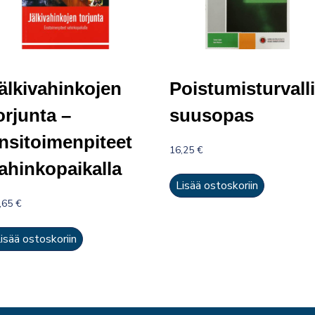
älkivahinkojen
Poistumisturvalli
orjunta –
suusopas
nsitoimenpiteet
16,25
€
ahinkopaikalla
Lisää ostoskoriin
,65
€
isää ostoskoriin