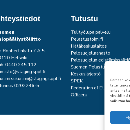
hteystiedot
Tutustu
uomen
Tulityölupa palvelu
alopäällystöliitto
Pelastustoimi.fi
Hätäkeskuslaitos
o Roobertinkatu 7 A 5,
Palosuojelurahasto
120 Helsinki
Palosuojelun edistämissääti
uh. 0440 345 112
Suomen Pelastusalan
imisto@staging.sppl.fi
Keskusjärjestö
unimi.sukunimi@staging.sppl.fi
SPEK
Parhaan kok
-tunnus 0202246-5
tallentaaks
Federation of EUropean Fire
antaa meille
Officers
yksilöllisiä
vaikuttaa ha
H