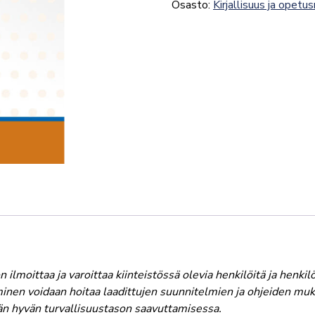
Osasto:
Kirjallisuus ja opetu
ylläpito
2019,
ST-
ohjeisto
1
määrä
 ilmoittaa ja varoittaa kiinteistössä olevia henkilöitä ja henkil
minen voidaan hoitaa laadittujen suunnitelmien ja ohjeiden muk
vän hyvän turvallisuustason saavuttamisessa.