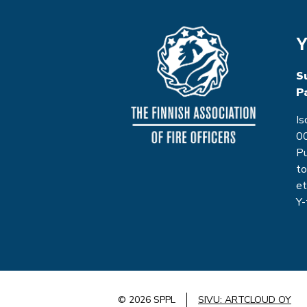
Y
S
P
Is
00
P
to
et
Y
© 2026 SPPL
SIVU: ARTCLOUD OY