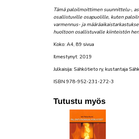
Tämä paloilmoittimen suunnittelu-, ase
osallistuville osapuolille, kuten paloi
varmennus- ja määräaikaistarkastuksen
huoltoon osallistuvalle kiinteistön hen
Koko: A4, 89 sivua
Ilmestynyt: 2019
Julkaisija: Sähkötieto ry, kustantaja Säh
ISBN 978-952-231-272-3
Tutustu myös