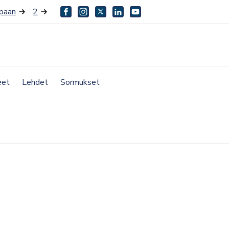
paan
2
facebook
instagram
twitter
linkedin
youtube
eet
Lehdet
Sormukset