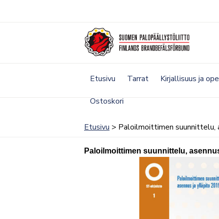
Siirry
sisältöön
Etusivu
Tarrat
Kirjallisuus ja op
Ostoskori
Etusivu
> Paloilmoittimen suunnittelu, 
Paloilmoittimen suunnittelu, asennus 