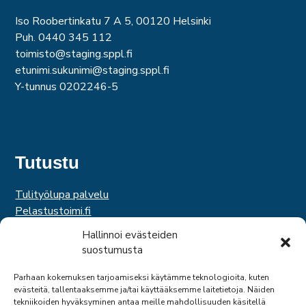
Iso Roobertinkatu 7 A 5, 00120 Helsinki
Puh. 0440 345 112
toimisto@staging.sppl.fi
etunimi.sukunimi@staging.sppl.fi
Y-tunnus 0202246-5
Tutustu
Tulityölupa palvelu
Pelastustoimi.fi
Hätäkeskuslaitos
Hallinnoi evästeiden
Palosuojelurahasto
suostumusta
Palosuojelun edistämissäätiö
Suomen Pelastusalan Keskusjärjestö
Parhaan kokemuksen tarjoamiseksi käytämme teknologioita, kuten
evästeitä, tallentaaksemme ja/tai käyttääksemme laitetietoja. Näiden
SPEK
tekniikoiden hyväksyminen antaa meille mahdollisuuden käsitellä