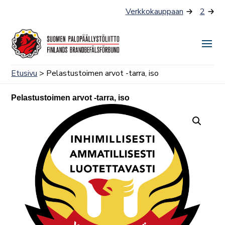
Siirry
Verkkokauppaan
2
sisältöön
Näyt
tai
Etusivu
> Pelastustoimen arvot -tarra, iso
piilo
valik
Pelastustoimen arvot -tarra, iso