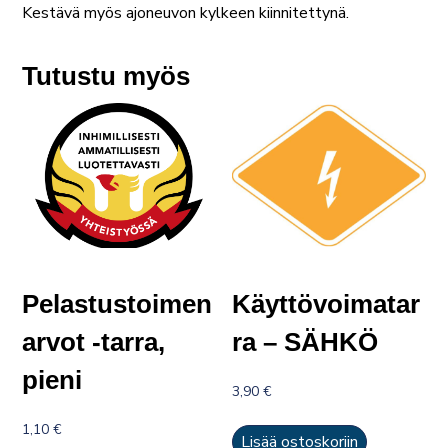
Kestävä myös ajoneuvon kylkeen kiinnitettynä.
Tutustu myös
Pelastustoimen
Käyttövoimatar
arvot -tarra,
ra – SÄHKÖ
pieni
3,90
€
1,10
€
Lisää ostoskoriin