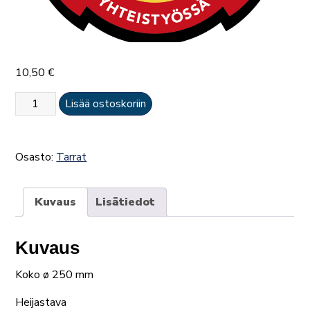
10,50
€
Pelastustoimen
Lisää ostoskoriin
arvot
-
tarra,
Osasto:
Tarrat
iso
määrä
Kuvaus
Lisätiedot
Kuvaus
Koko ø 250 mm
Heijastava