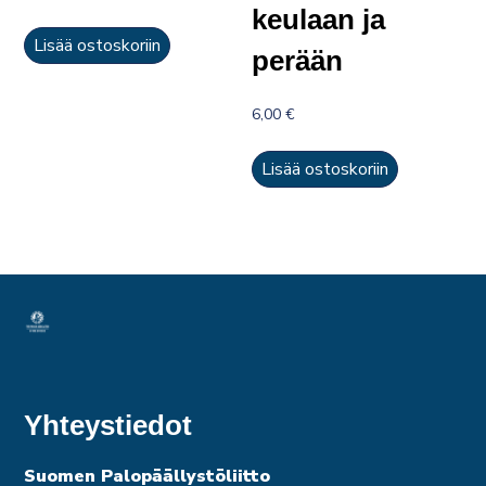
keulaan ja
Lisää ostoskoriin
perään
6,00
€
Lisää ostoskoriin
Yhteystiedot
Suomen Palopäällystöliitto