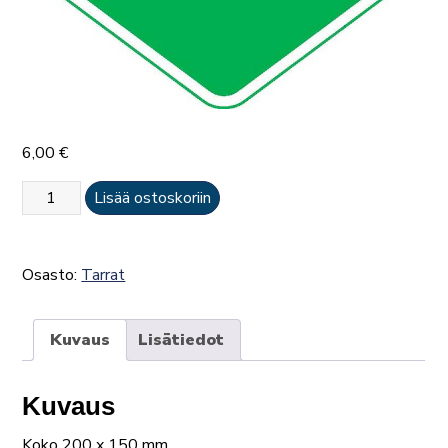
6,00
€
Käyttövoimatarra
Lisää ostoskoriin
-
CNG,
ajoneuvon
Osasto:
Tarrat
sivuille,
keulaan
ja
Kuvaus
Lisätiedot
perään
määrä
Kuvaus
Koko 200 x 150 mm