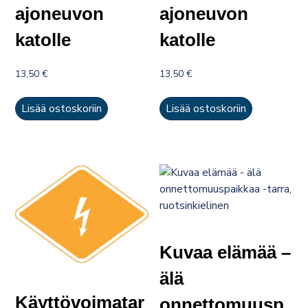
ajoneuvon
ajoneuvon
katolle
katolle
13,50
€
13,50
€
Lisää ostoskoriin
Lisää ostoskoriin
Kuvaa elämää –
älä
Käyttövoimatar
onnettomuusp