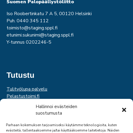
Suomen Palopäällystöliitto
Iso Roobertinkatu 7 A 5, 00120 Helsinki
Puh. 0440 345 112
toimisto@staging.sppl.fi
etunimi.sukunimi@staging.sppl.fi
Y-tunnus 0202246-5
Tutustu
Tulityölupa palvelu
Pelastustoimi.fi
Hätäkeskuslaitos
Hallinnoi evästeiden
Palosuojelurahasto
suostumusta
Palosuojelun edistämissäätiö
Suomen Pelastusalan Keskusjärjestö
Parhaan kokemuksen tarjoamiseksi käytämme teknologioita, kuten
evästeitä, tallentaaksemme ja/tai käyttääksemme laitetietoja. Näiden
SPEK