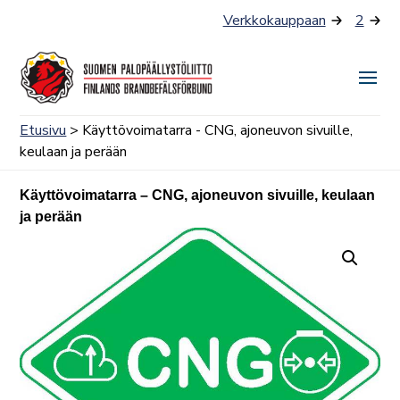
Siirry
Verkkokauppaan
2
sisältöön
Näyt
tai
Etusivu
> Käyttövoimatarra - CNG, ajoneuvon sivuille,
piilo
keulaan ja perään
valik
Käyttövoimatarra – CNG, ajoneuvon sivuille, keulaan
ja perään