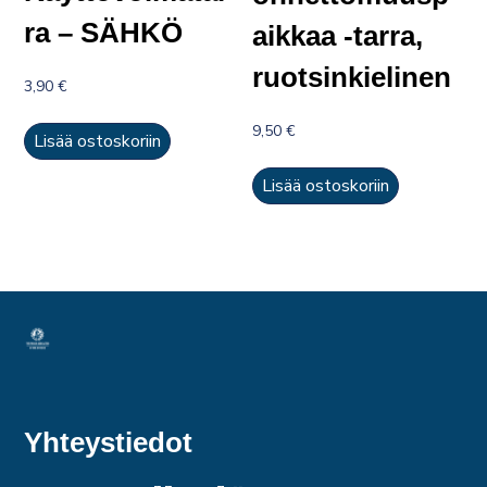
ra – SÄHKÖ
aikkaa -tarra,
ruotsinkielinen
3,90
€
9,50
€
Lisää ostoskoriin
Lisää ostoskoriin
Yhteystiedot