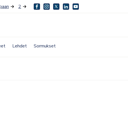
paan
2
facebook
instagram
twitter
linkedin
youtube
eet
Lehdet
Sormukset