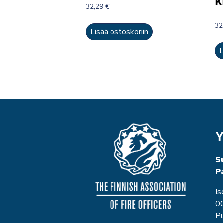
k
32,29
€
32
Lisää ostoskoriin
L
Y
S
P
Is
00
P