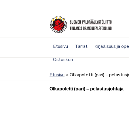
Siirry
sisältöön
Etusivu
Tarrat
Kirjallisuus ja op
Ostoskori
Etusivu
> Olkapoletti (pari) – pelastusj
Olkapoletti (pari) – pelastusjohtaja