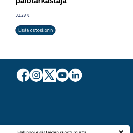
palotarkastaja
32,29
€
Lisää ostoskoriin
ö
Hallinnoi evästeiden suostumusta