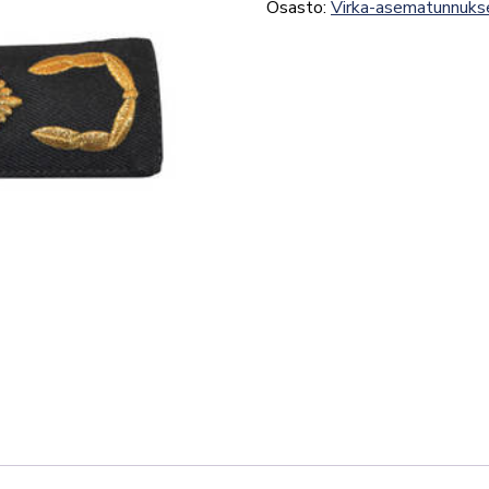
Osasto:
Virka-asematunnuks
määrä