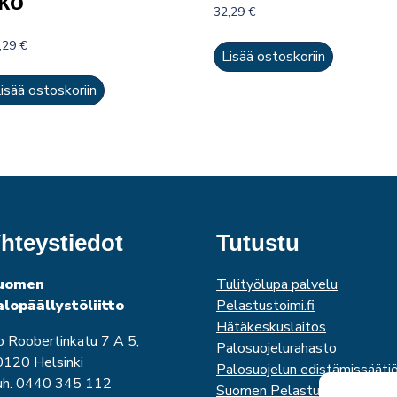
kö
32,29
€
,29
€
Lisää ostoskoriin
isää ostoskoriin
hteystiedot
Tutustu
uomen
Tulityölupa palvelu
alopäällystöliitto
Pelastustoimi.fi
Hätäkeskuslaitos
o Roobertinkatu 7 A 5,
Palosuojelurahasto
120 Helsinki
Palosuojelun edistämissääti
uh. 0440 345 112
Suomen Pelastusalan