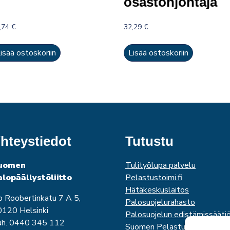
osastonjohtaja
,74
€
32,29
€
isää ostoskoriin
Lisää ostoskoriin
hteystiedot
Tutustu
uomen
Tulityölupa palvelu
alopäällystöliitto
Pelastustoimi.fi
Hätäkeskuslaitos
o Roobertinkatu 7 A 5,
Palosuojelurahasto
120 Helsinki
Palosuojelun edistämissääti
uh. 0440 345 112
Suomen Pelastusalan