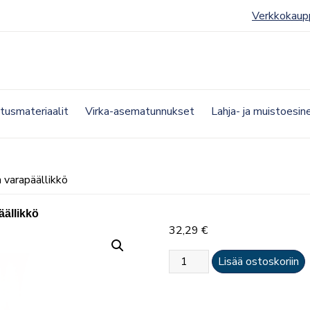
Verkkokaup
etusmateriaalit
Virka-asematunnukset
Lahja- ja muistoesin
 varapäällikkö
äällikkö
32,29
€
Hihalaatta
Lisää ostoskoriin
(pari)
–
palokunnan