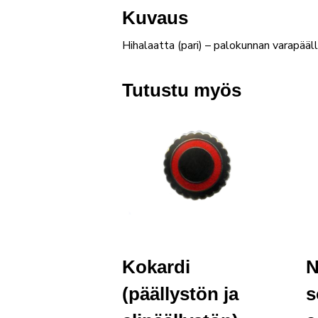
Kuvaus
Hihalaatta (pari) – palokunnan varapääll
Tutustu myös
Kokardi
N
(päällystön ja
s