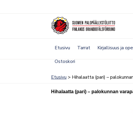
Siirry
sisältöön
Etusivu
Tarrat
Kirjallisuus ja op
Ostoskori
Etusivu
> Hihalaatta (pari) – palokunnan
Hihalaatta (pari) – palokunnan varap