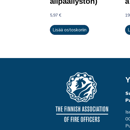
alipäällystön)
a
5,97
€
19
Lisää ostoskoriin
L
Y
S
P
Is
00
P