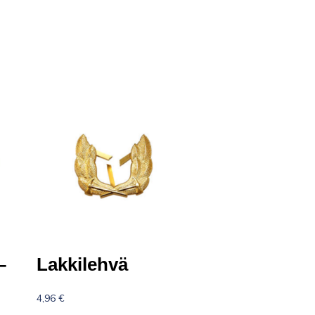
–
Lakkilehvä
4,96
€