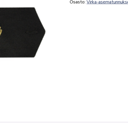
Osasto:
Virka-asematunnuks
varapäällikkö
määrä