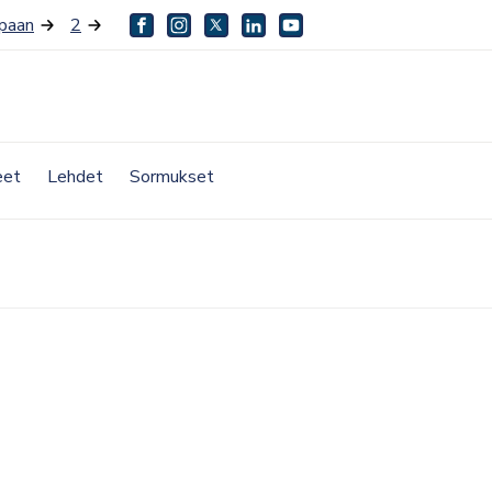
paan
2
facebook
instagram
twitter
linkedin
youtube
eet
Lehdet
Sormukset