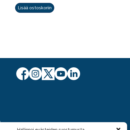
Lisää ostoskoriin
ö
Hallinnoi evästeiden suostumusta