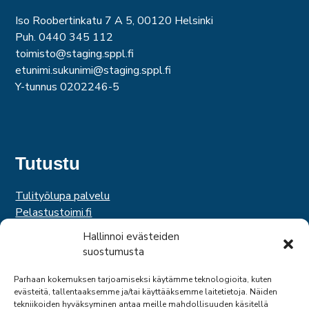
Iso Roobertinkatu 7 A 5, 00120 Helsinki
Puh. 0440 345 112
toimisto@staging.sppl.fi
etunimi.sukunimi@staging.sppl.fi
Y-tunnus 0202246-5
Tutustu
Tulityölupa palvelu
Pelastustoimi.fi
Hätäkeskuslaitos
Hallinnoi evästeiden
Palosuojelurahasto
suostumusta
Palosuojelun edistämissäätiö
Suomen Pelastusalan Keskusjärjestö
Parhaan kokemuksen tarjoamiseksi käytämme teknologioita, kuten
evästeitä, tallentaaksemme ja/tai käyttääksemme laitetietoja. Näiden
SPEK
tekniikoiden hyväksyminen antaa meille mahdollisuuden käsitellä