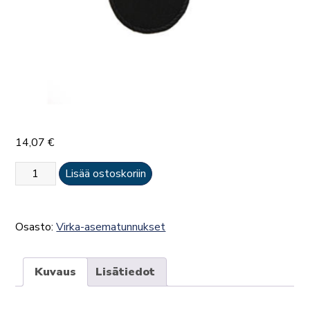
14,07
€
Lakkilaatta
Lisää ostoskoriin
(päällystö)
määrä
Osasto:
Virka-asematunnukset
Kuvaus
Lisätiedot