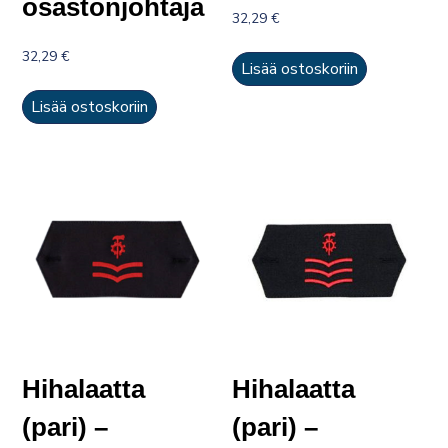
osastonjohtaja
32,29
€
32,29
€
Lisää ostoskoriin
Lisää ostoskoriin
Hihalaatta
Hihalaatta
(pari) –
(pari) –