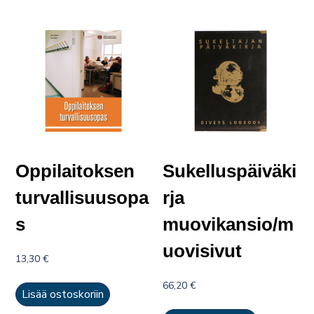
Oppilaitoksen
Sukelluspäiväki
turvallisuusopa
rja
s
muovikansio/m
uovisivut
13,30
€
66,20
€
Lisää ostoskoriin