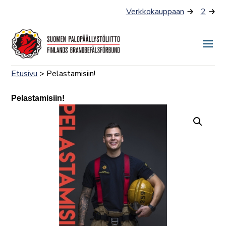
Siirry
Verkkokauppaan
2
sisältöön
Näyt
tai
Etusivu
> Pelastamisiin!
piilo
valik
Pelastamisiin!