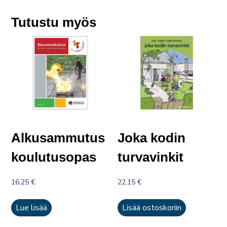
Tutustu myös
Alkusammutus
Joka kodin
koulutusopas
turvavinkit
16,25
€
22,15
€
Lue lisää
Lisää ostoskoriin