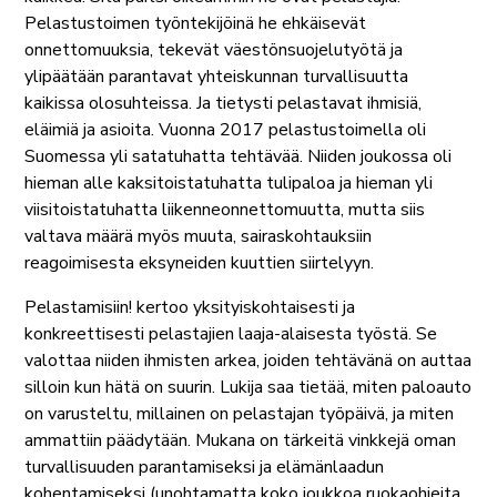
Pelastustoimen työntekijöinä he ehkäisevät
onnettomuuksia, tekevät väestönsuojelutyötä ja
ylipäätään parantavat yhteiskunnan turvallisuutta
kaikissa olosuhteissa. Ja tietysti pelastavat ihmisiä,
eläimiä ja asioita. Vuonna 2017 pelastustoimella oli
Suomessa yli satatuhatta tehtävää. Niiden joukossa oli
hieman alle kaksitoistatuhatta tulipaloa ja hieman yli
viisitoistatuhatta liikenneonnettomuutta, mutta siis
valtava määrä myös muuta, sairaskohtauksiin
reagoimisesta eksyneiden kuuttien siirtelyyn.
Pelastamisiin! kertoo yksityiskohtaisesti ja
konkreettisesti pelastajien laaja-alaisesta työstä. Se
valottaa niiden ihmisten arkea, joiden tehtävänä on auttaa
silloin kun hätä on suurin. Lukija saa tietää, miten paloauto
on varusteltu, millainen on pelastajan työpäivä, ja miten
ammattiin päädytään. Mukana on tärkeitä vinkkejä oman
turvallisuuden parantamiseksi ja elämänlaadun
kohentamiseksi (unohtamatta koko joukkoa ruokaohjeita,