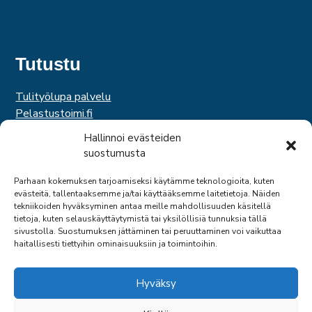
Tutustu
Tulityölupa palvelu
Pelastustoimi.fi
Hätäkeskuslaitos
Hallinnoi evästeiden
Palosuojelurahasto
suostumusta
Palosuojelun edistämissäätiö
Suomen Pelastusalan Keskusjärjestö
Parhaan kokemuksen tarjoamiseksi käytämme teknologioita, kuten
evästeitä, tallentaaksemme ja/tai käyttääksemme laitetietoja. Näiden
SPEK
tekniikoiden hyväksyminen antaa meille mahdollisuuden käsitellä
Federation of EUropean Fire Officers
tietoja, kuten selauskäyttäytymistä tai yksilöllisiä tunnuksia tällä
sivustolla. Suostumuksen jättäminen tai peruuttaminen voi vaikuttaa
haitallisesti tiettyihin ominaisuuksiin ja toimintoihin.
Hyväksy