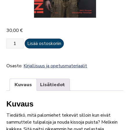
30,00
€
Pelastamisiin!
Lisää ostoskoriin
määrä
Osasto:
Kirjallisuus ja opetusmateriaalit
Kuvaus
Lisätiedot
Kuvaus
Tiedätkö, mitä palomiehet tekevät silloin kun eivät
sammuttele tulipaloja ja nouda kissoja puista? Melkein
kaikkea. Sitä paitsi oikeammin he ovat pelastajia.