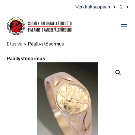
Siirry
Verkkokauppaan
2
sisältöön
Näyt
tai
Etusivu
> Päällystösormus
piilo
valik
Päällystösormus