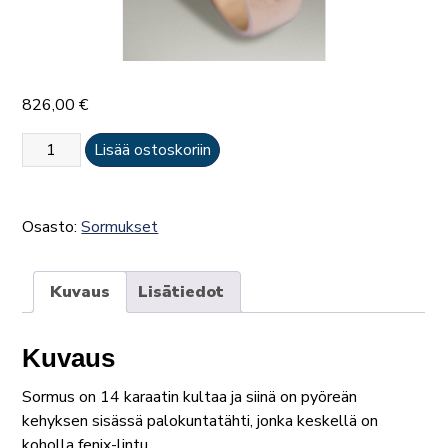
826,00
€
Päällystösormus
Lisää ostoskoriin
määrä
Osasto:
Sormukset
Kuvaus
Lisätiedot
Kuvaus
Sormus on 14 karaatin kultaa ja siinä on pyöreän
kehyksen sisässä palokuntatähti, jonka keskellä on
koholla fenix-lintu.