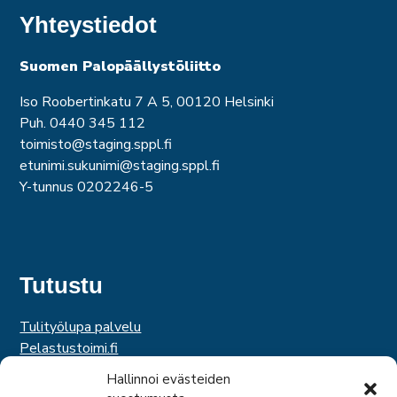
Yhteystiedot
Suomen Palopäällystöliitto
Iso Roobertinkatu 7 A 5, 00120 Helsinki
Puh. 0440 345 112
toimisto@staging.sppl.fi
etunimi.sukunimi@staging.sppl.fi
Y-tunnus 0202246-5
Tutustu
Tulityölupa palvelu
Pelastustoimi.fi
Hätäkeskuslaitos
Hallinnoi evästeiden
Palosuojelurahasto