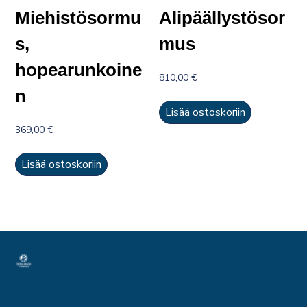
Miehistösormu
Alipäällystösor
s,
mus
hopearunkoine
810,00
€
n
Lisää ostoskoriin
369,00
€
Lisää ostoskoriin