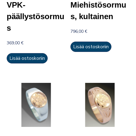
VPK-
Miehistösormu
päällystösormu
s, kultainen
s
796,00
€
369,00
€
Lisää ostoskoriin
Lisää ostoskoriin