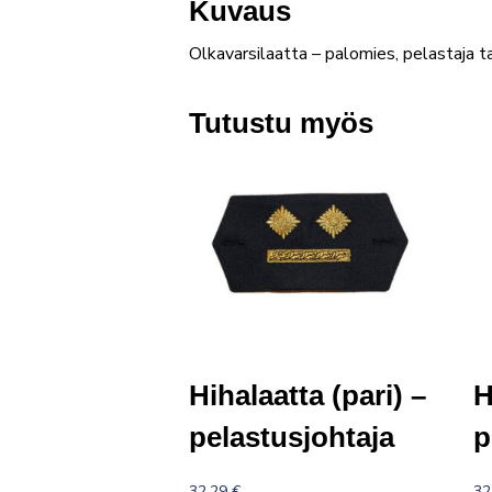
Kuvaus
Olkavarsilaatta – palomies, pelastaja tai
Tutustu myös
Hihalaatta (pari) –
H
pelastusjohtaja
p
32,29
€
32