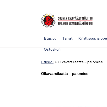
Siirry
sisältöön
Etusivu
Tarrat
Kirjallisuus ja op
Ostoskori
Etusivu
> Olkavarsilaatta – palomies
Olkavarsilaatta – palomies