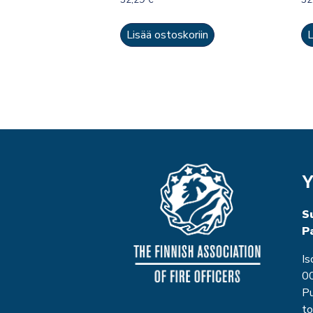
Lisää ostoskoriin
L
Y
S
P
Is
00
P
to