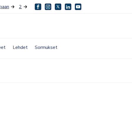
paan
2
facebook
instagram
twitter
linkedin
youtube
eet
Lehdet
Sormukset