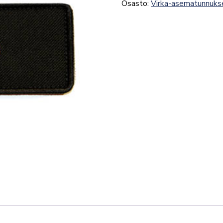
Osasto:
Virka-asematunnuks