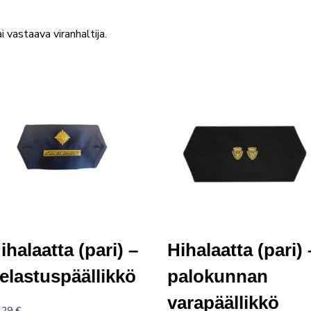
 vastaava viranhaltija.
ihalaatta (pari) –
Hihalaatta (pari) 
elastuspäällikkö
palokunnan
varapäällikkö
,29
€