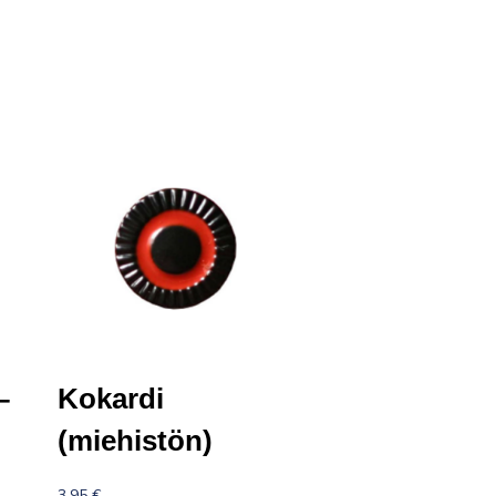
–
Kokardi
(miehistön)
3,95
€