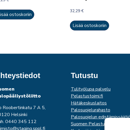
32,29
€
isää ostoskoriin
Lisää ostoskoriin
hteystiedot
Tutustu
uomen
Tulityölupa palvelu
alopäällystöliitto
Pelastustoimi.fi
Hätäkeskuslaitos
o Roobertinkatu 7 A 5,
Palosuojelurahasto
120 Helsinki
Palosuojelun edistämissääti
uh. 0440 345 112
Suomen Pelastusalan
imisto@staging.sppl.fi