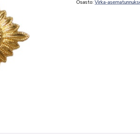
Osasto:
Virka-asematunnuks