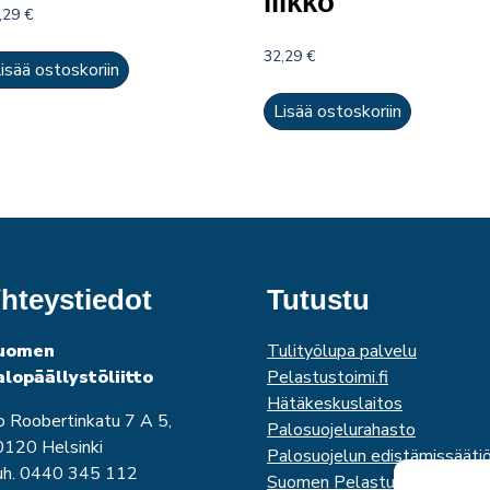
llikkö
,29
€
32,29
€
isää ostoskoriin
Lisää ostoskoriin
hteystiedot
Tutustu
uomen
Tulityölupa palvelu
alopäällystöliitto
Pelastustoimi.fi
Hätäkeskuslaitos
o Roobertinkatu 7 A 5,
Palosuojelurahasto
120 Helsinki
Palosuojelun edistämissääti
uh. 0440 345 112
Suomen Pelastusalan