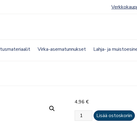
Verkkokaup
etusmateriaalit
Virka-asematunnukset
Lahja- ja muistoesin
4,96
€
Olkatähti
Lisää ostoskoriin
keskikoko
(metalli)
määrä