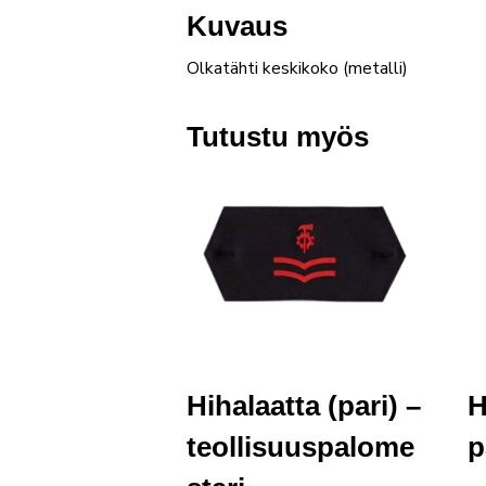
Kuvaus
Olkatähti keskikoko (metalli)
Tutustu myös
Hihalaatta (pari) –
H
teollisuuspalome
p