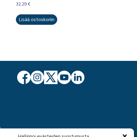
32,29
€
Lisää ostoskoriin
ö
Hallinnoi evästeiden suostumusta