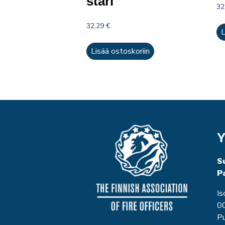
stari
32
32,29
€
L
Lisää ostoskoriin
Y
S
P
Is
00
P