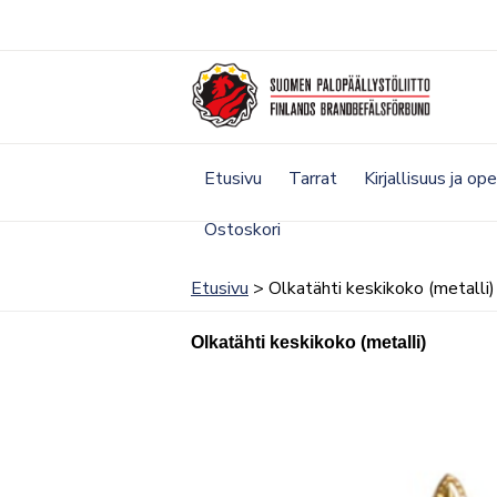
Siirry
sisältöön
Etusivu
Tarrat
Kirjallisuus ja op
Ostoskori
Etusivu
> Olkatähti keskikoko (metalli)
Olkatähti keskikoko (metalli)