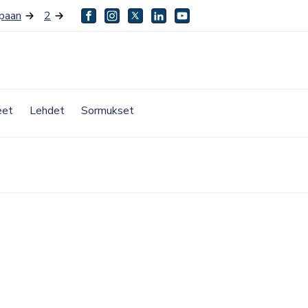
paan
2
facebook
instagram
twitter
linkedin
youtube
eet
Lehdet
Sormukset