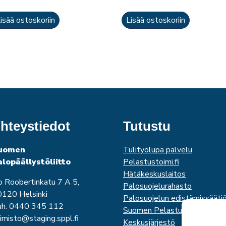
isää ostoskoriin
Lisää ostoskoriin
hteystiedot
Tutustu
uomen
Tulityölupa palvelu
alopäällystöliitto
Pelastustoimi.fi
Hätäkeskuslaitos
o Roobertinkatu 7 A 5,
Palosuojelurahasto
120 Helsinki
Palosuojelun edistämissääti
uh. 0440 345 112
Suomen Pelastusalan
imisto@staging.sppl.fi
Keskusjärjestö