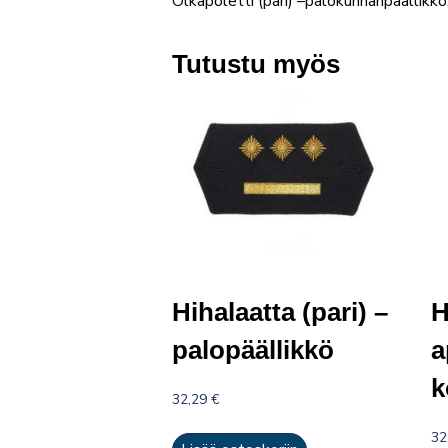
Olkapoletti (pari) –palokunnanpäällikkö,
Tutustu myös
Hihalaatta (pari) –
H
palopäällikkö
a
k
32,29
€
32