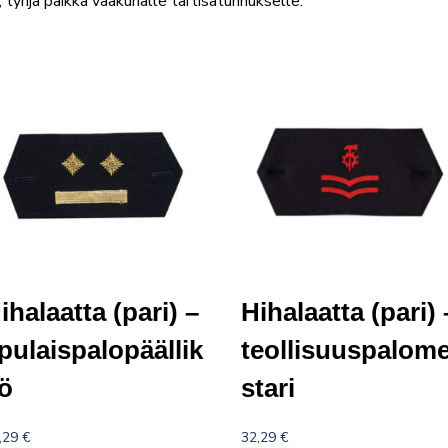
 tyhjä paikka vaakunalle tai lisätunnukselle.
ihalaatta (pari) –
Hihalaatta (pari) 
pulaispalopäällik
teollisuuspalom
ö
stari
,29
€
32,29
€