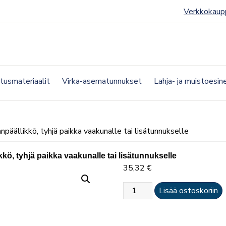
Verkkokaup
etusmateriaalit
Virka-asematunnukset
Lahja- ja muistoesin
npäällikkö, tyhjä paikka vaakunalle tai lisätunnukselle
kkö, tyhjä paikka vaakunalle tai lisätunnukselle
35,32
€
Olkapoletti
Lisää ostoskoriin
(pari)
–
palokunnanpäällikkö,