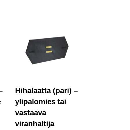
–
Hihalaatta (pari) –
e
ylipalomies tai
vastaava
viranhaltija