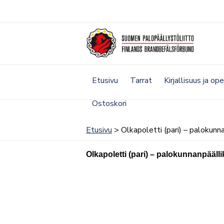
Siirry
sisältöön
Etusivu
Tarrat
Kirjallisuus ja op
Ostoskori
Etusivu
> Olkapoletti (pari) – palokunna
Olkapoletti (pari) – palokunnanpäälli