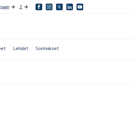
paan
2
facebook
instagram
twitter
linkedin
youtube
eet
Lehdet
Sormukset