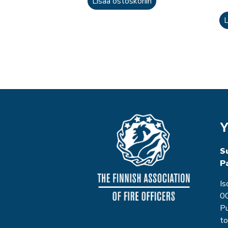
Lisää ostoskoriin
L
Y
S
P
Is
00
P
to