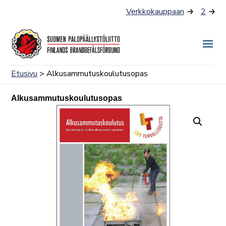
Siirry
Verkkokauppaan
2
sisältöön
Näyt
tai
Etusivu
> Alkusammutuskoulutusopas
piilo
valik
Alkusammutuskoulutusopas