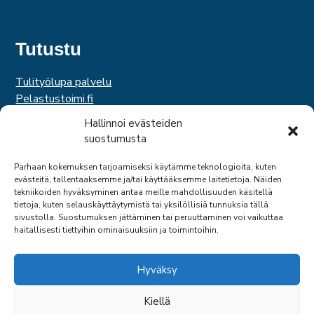
Tutustu
Tulityölupa palvelu
Pelastustoimi.fi
Hätäkeskuslaitos
Hallinnoi evästeiden
Palosuojelurahasto
suostumusta
Palosuojelun edistämissäätiö
Suomen Pelastusalan Keskusjärjestö
Parhaan kokemuksen tarjoamiseksi käytämme teknologioita, kuten
evästeitä, tallentaaksemme ja/tai käyttääksemme laitetietoja. Näiden
SPEK
tekniikoiden hyväksyminen antaa meille mahdollisuuden käsitellä
Federation of EUropean Fire Officers
tietoja, kuten selauskäyttäytymistä tai yksilöllisiä tunnuksia tällä
sivustolla. Suostumuksen jättäminen tai peruuttaminen voi vaikuttaa
haitallisesti tiettyihin ominaisuuksiin ja toimintoihin.
Hyväksy
Kiellä