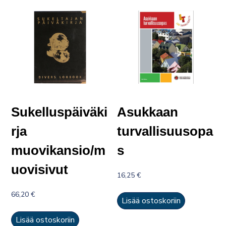
Sukelluspäiväki
Asukkaan
rja
turvallisuusopa
muovikansio/m
s
uovisivut
16,25
€
66,20
€
Lisää ostoskoriin
Lisää ostoskoriin