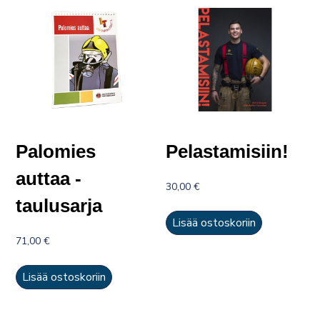
Palomies
Pelastamisiin!
auttaa -
30,00
€
taulusarja
Lisää ostoskoriin
71,00
€
Lisää ostoskoriin