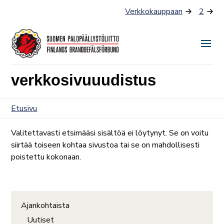
Siirry
Verkkokauppaan
2
sisältöön
Näyt
tai
verkkosivuuudistus
piilo
valik
Etusivu
Valitettavasti etsimääsi sisältöä ei löytynyt. Se on voitu
siirtää toiseen kohtaa sivustoa tai se on mahdollisesti
poistettu kokonaan.
Ajankohtaista
Uutiset