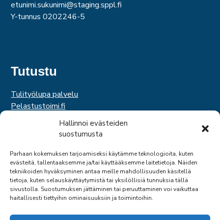
etunimi.sukunimi@staging.sppl.fi
Y-tunnus 0202246-5
Tutustu
Tulityölupa palvelu
Pelastustoimi.fi
Hätäkeskuslaitos
Hallinnoi evästeiden
Palosuojelurahasto
suostumusta
Palosuojelun edistämissäätiö
Suomen Pelastusalan Keskusjärjestö
Parhaan kokemuksen tarjoamiseksi käytämme teknologioita, kuten
evästeitä, tallentaaksemme ja/tai käyttääksemme laitetietoja. Näiden
SPEK
tekniikoiden hyväksyminen antaa meille mahdollisuuden käsitellä
Federation of EUropean Fire Officers
tietoja, kuten selauskäyttäytymistä tai yksilöllisiä tunnuksia tällä
sivustolla. Suostumuksen jättäminen tai peruuttaminen voi vaikuttaa
haitallisesti tiettyihin ominaisuuksiin ja toimintoihin.