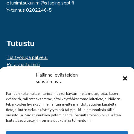
etunimi.sukunimi@staging.sppl.fi
Y-tunnus 0202246-5
Tutustu
Tulityölupa palvelu
Pelastustoimi.fi
Hätäkeskuslaitos
Hallinnoi evästeiden
Palosuojelurahasto
suostumusta
Palosuojelun edistämissäätiö
Suomen Pelastusalan Keskusjärjestö
Parhaan kokemuksen tarjoamiseksi käytämme teknologioita, kuten
evästeitä, tallentaaksemme ja/tai käyttääksemme laitetietoja. Näiden
SPEK
tekniikoiden hyväksyminen antaa meille mahdollisuuden käsitellä
Federation of EUropean Fire Officers
tietoja, kuten selauskäyttäytymistä tai yksilöllisiä tunnuksia tällä
sivustolla. Suostumuksen jättäminen tai peruuttaminen voi vaikuttaa
haitallisesti tiettyihin ominaisuuksiin ja toimintoihin.