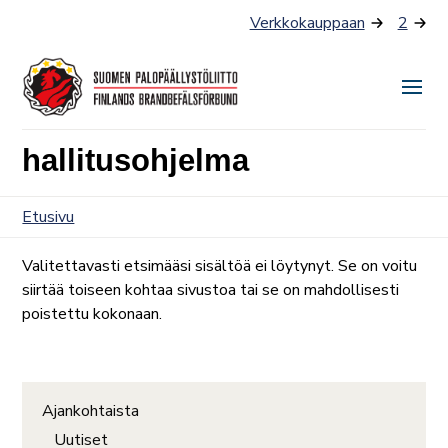
Siirry
Verkkokauppaan
2
sisältöön
Näyt
tai
hallitusohjelma
piilo
valik
Etusivu
Valitettavasti etsimääsi sisältöä ei löytynyt. Se on voitu
siirtää toiseen kohtaa sivustoa tai se on mahdollisesti
poistettu kokonaan.
Ajankohtaista
Uutiset